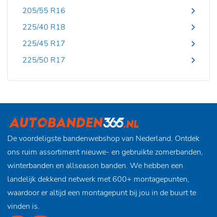
205/55 R16
225/40 R18
225/45 R17
225/50 R17
De voordeligste bandenwebshop van Nederland. Ontdek
ons ruim assortiment nieuwe- en gebruikte zomerbanden,
winterbanden en allseason banden. We hebben een
landelijk dekkend netwerk met 600+ montagepunten,
waardoor er altijd een montagepunt bij jou in de buurt te
vinden is.