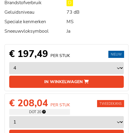
Brandstofverbruik
D
Geluidsniveau
73 dB
Speciale kenmerken
MS
Sneeuwvloksymbool
Ja
€ 197,49
NIEUW
PER STUK
IN WINKELWAGEN
€ 208,04
TWEEDEKANS
PER STUK
DOT 20