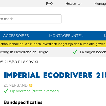
FAQ
Helpcenter
Montag
ACCESSOIRES
MONTAGEPUNTEN
anhoudende drukte kunnen levertijden langer zijn dan u van ons gewen
vering in Nederland en België
14 dagen bedenk
5 215/60 R16 99V XL
IMPERIAL ECODRIVER5 21
ZOMERBAND
Op voorraad (direct leverbaar)
Bandspecificaties