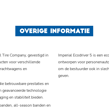
OVERIGE INFORMATIE
l Tire Company, gevestigd in
Imperial Ecodriver 5 is een 
ucten voor verschillende
ontworpen voor personenauto'
 vrachtwagens en
om de bestuurder ook in slec
geven.
ie betrouwbare prestaties en
an geavanceerde technologie
ing en stabiliteit bieden.
ebanden, all-season banden en