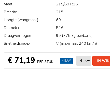
Maat
215/60 R16
Breedte
215
Hoogte (wangmaat)
60
Diameter
R16
Draagvermogen
99 (775 kg per/band)
Snelheidsindex
V (maximaal 240 km/h)
€ 71,19
IN WI
NIEUW
PER STUK