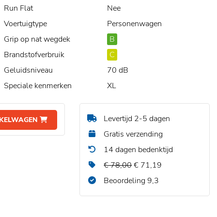
Run Flat
Nee
Voertuigtype
Personenwagen
Grip op nat wegdek
B
Brandstofverbruik
C
Geluidsniveau
70 dB
Speciale kenmerken
XL
Levertijd 2-5 dagen
NKELWAGEN
Gratis verzending
14 dagen bedenktijd
€ 78,00
€ 71,19
Beoordeling 9,3