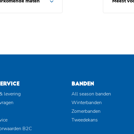
orkomende maten
Meest vo
ERVICE
BANDEN
& levering
All season banden
 vragen
Winterbanden
Zomerbanden
vice
Tweedekans
orwaarden B2C