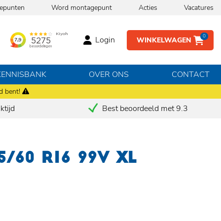
epunten
Word montagepunt
Acties
Vacatures
0
Login
WINKELWAGEN
KENNISBANK
OVER ONS
CONTACT
d bent!
tijd
Best beoordeeld met 9.3
5/60 R16 99V XL