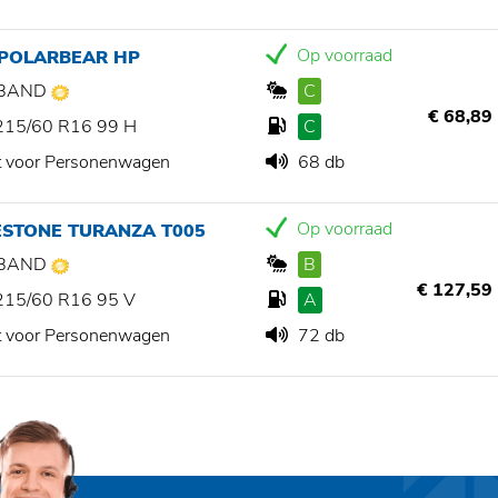
Op voorraad
 POLARBEAR HP
BAND
C
€ 68,89
215/60 R16 99 H
C
t voor Personenwagen
68 db
Op voorraad
ESTONE TURANZA T005
BAND
B
€ 127,59
215/60 R16 95 V
A
t voor Personenwagen
72 db