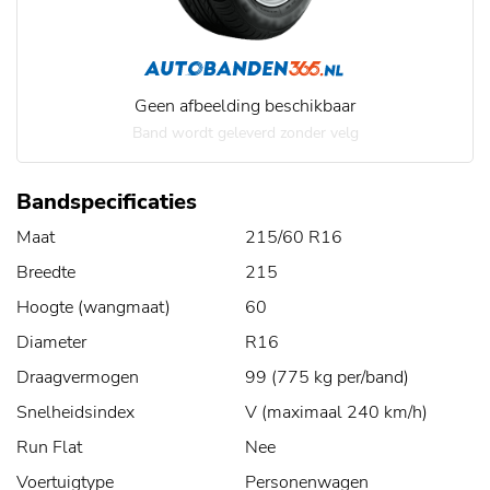
Geen afbeelding beschikbaar
Band wordt geleverd zonder velg
Bandspecificaties
Maat
215/60 R16
Breedte
215
Hoogte (wangmaat)
60
Diameter
R16
Draagvermogen
99 (775 kg per/band)
Snelheidsindex
V (maximaal 240 km/h)
Run Flat
Nee
Voertuigtype
Personenwagen