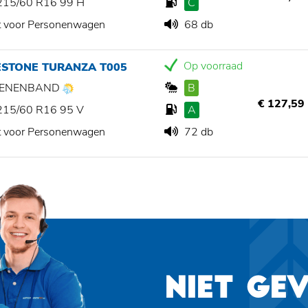
215/60 R16 99 H
C
t voor Personenwagen
68 db
Op voorraad
ESTONE TURANZA T005
ZOENENBAND
B
€ 127,59
215/60 R16 95 V
A
t voor Personenwagen
72 db
NIET GE