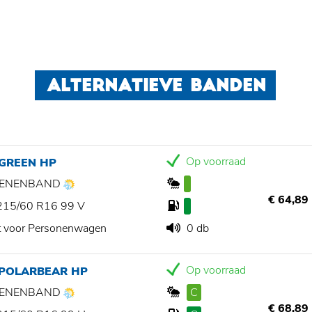
ALTERNATIEVE BANDEN
Op voorraad
 GREEN HP
ZOENENBAND
€ 64,89
215/60 R16 99 V
t voor Personenwagen
0 db
Op voorraad
 POLARBEAR HP
ZOENENBAND
C
€ 68,89