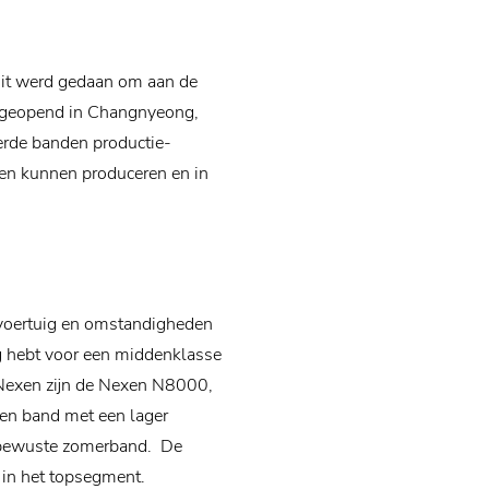
Dit werd gedaan om aan de
ek geopend in Changnyeong,
erde banden productie-
den kunnen produceren en in
 voertuig en omstandigheden
g hebt voor een middenklasse
 Nexen zijn de Nexen N8000,
en band met een lager
eubewuste zomerband. De
 in het topsegment.