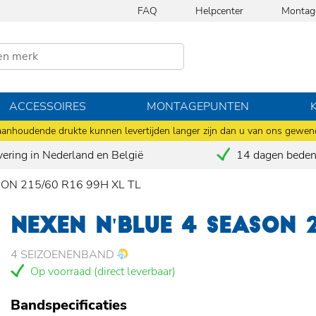
FAQ
Helpcenter
Montag
ACCESSOIRES
MONTAGEPUNTEN
anhoudende drukte kunnen levertijden langer zijn dan u van ons gewen
vering in Nederland en België
14 dagen bedenk
SON 215/60 R16 99H XL TL
NEXEN N'BLUE 4 SEASON 2
4 SEIZOENENBAND
Op voorraad (direct leverbaar)
Bandspecificaties