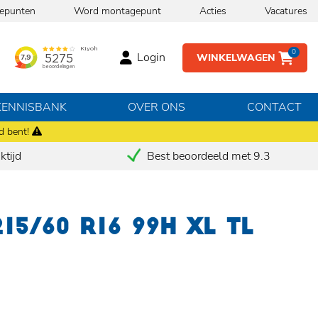
epunten
Word montagepunt
Acties
Vacatures
0
Login
WINKELWAGEN
KENNISBANK
OVER ONS
CONTACT
d bent!
tijd
Best beoordeeld met 9.3
15/60 R16 99H XL TL