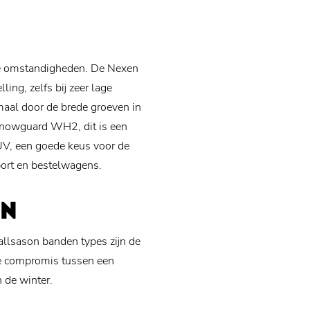
se omstandigheden. De Nexen
ing, zelfs bij zeer lage
aal door de brede groeven in
Snowguard WH2, dit is een
UV, een goede keus voor de
ort en bestelwagens.
EN
allsason banden types zijn de
de compromis tussen een
 de winter.