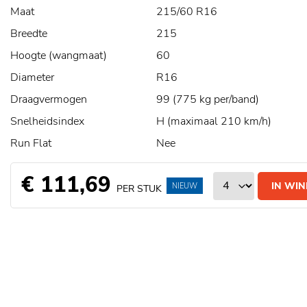
Maat
215/60 R16
Breedte
215
Hoogte (wangmaat)
60
Diameter
R16
Draagvermogen
99 (775 kg per/band)
Snelheidsindex
H (maximaal 210 km/h)
Run Flat
Nee
€ 111,69
IN WI
NIEUW
PER STUK