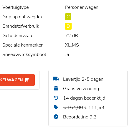
Voertuigtype
Personenwagen
Grip op nat wegdek
C
Brandstofverbruik
D
Geluidsniveau
72 dB
Speciale kenmerken
XL,MS
Sneeuwvloksymbool
Ja
Levertijd 2-5 dagen
NKELWAGEN
Gratis verzending
14 dagen bedenktijd
€ 164,00
€ 111,69
Beoordeling 9,3