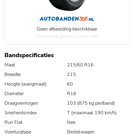
Geen afbeelding beschikbaar
Band wordt geleverd zonder velg
Bandspecificaties
Maat
215/60 R16
Breedte
215
Hoogte (wangmaat)
60
Diameter
R16
Draagvermogen
103 (875 kg per/band)
Snelheidsindex
T (maximaal 190 km/h)
Run Flat
Nee
Voertuigtype
Bestelwagen