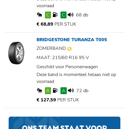
voorraad
C
C
68 db
€ 68,89
PER STUK
BRIDGESTONE TURANZA T005
ZOMERBAND
MAAT: 215/60 R16 95 V
Geschikt voor Personenwagen
Deze band is momenteel helaas niet op
voorraad
B
A
72 db
€ 127,59
PER STUK