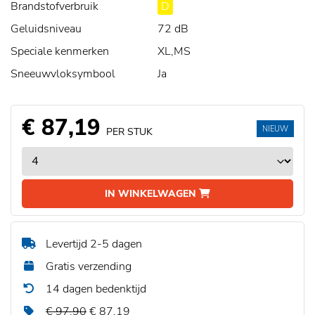
Brandstofverbruik
D
Geluidsniveau
72 dB
Speciale kenmerken
XL,MS
Sneeuwvloksymbool
Ja
€ 87,19
NIEUW
PER STUK
IN WINKELWAGEN
Levertijd 2-5 dagen
Gratis verzending
14 dagen bedenktijd
€ 97,90
€ 87,19