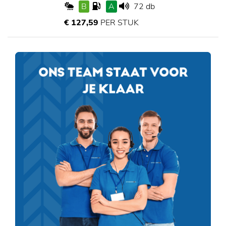
B
A
72 db
€ 127,59
PER STUK