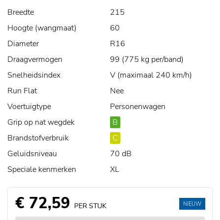
Breedte
215
Hoogte (wangmaat)
60
Diameter
R16
Draagvermogen
99 (775 kg per/band)
Snelheidsindex
V (maximaal 240 km/h)
Run Flat
Nee
Voertuigtype
Personenwagen
Grip op nat wegdek
B
Brandstofverbruik
C
Geluidsniveau
70 dB
Speciale kenmerken
XL
€ 72,59
NIEUW
PER STUK