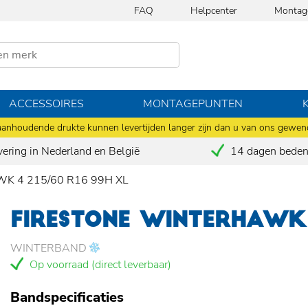
FAQ
Helpcenter
Montag
ACCESSOIRES
MONTAGEPUNTEN
anhoudende drukte kunnen levertijden langer zijn dan u van ons gewen
vering in Nederland en België
14 dagen bedenk
WK 4 215/60 R16 99H XL
FIRESTONE WINTERHAWK 
WINTERBAND
Op voorraad (direct leverbaar)
Bandspecificaties