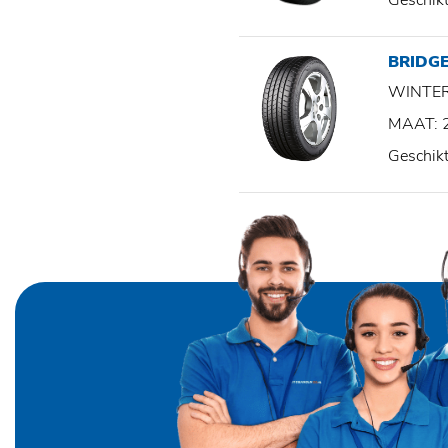
Geschik
BRIDG
WINTE
MAAT: 
Geschik