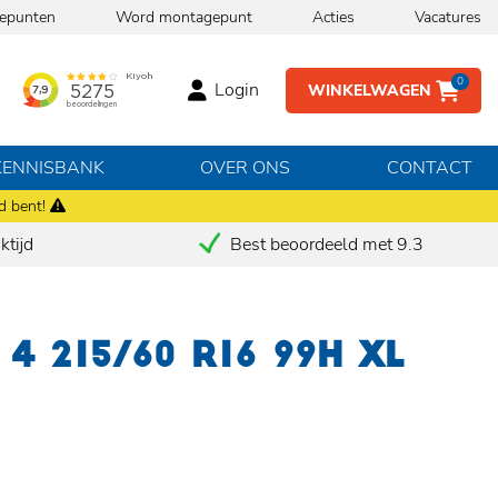
epunten
Word montagepunt
Acties
Vacatures
0
Login
WINKELWAGEN
KENNISBANK
OVER ONS
CONTACT
d bent!
tijd
Best beoordeeld met 9.3
4 215/60 R16 99H XL