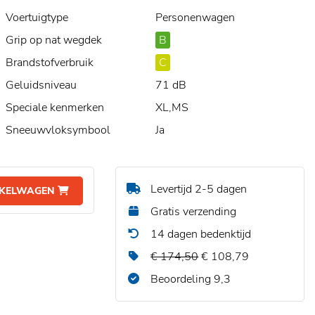
Voertuigtype
Personenwagen
Grip op nat wegdek
B
Brandstofverbruik
C
Geluidsniveau
71 dB
Speciale kenmerken
XL,MS
Sneeuwvloksymbool
Ja
Levertijd 2-5 dagen
NKELWAGEN
Gratis verzending
14 dagen bedenktijd
€ 174,50
€ 108,79
Beoordeling 9,3