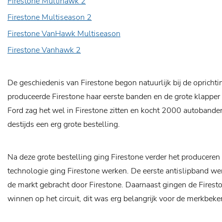
Firestone Multihawk 2
Firestone Multiseason 2
Firestone VanHawk Multiseason
Firestone Vanhawk 2
De geschiedenis van Firestone begon natuurlijk bij de oprich
produceerde Firestone haar eerste banden en de grote klapper 
Ford zag het wel in Firestone zitten en kocht 2000 autobande
destijds een erg grote bestelling.
Na deze grote bestelling ging Firestone verder het producere
technologie ging Firestone werken. De eerste antislipband we
de markt gebracht door Firestone. Daarnaast gingen de Fires
winnen op het circuit, dit was erg belangrijk voor de merkbek