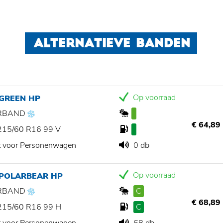
ALTERNATIEVE BANDEN
Op voorraad
 GREEN HP
RBAND
€ 64,89
215/60 R16 99 V
t voor Personenwagen
0 db
Op voorraad
 POLARBEAR HP
RBAND
C
€ 68,89
215/60 R16 99 H
C