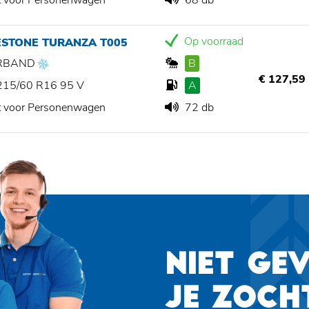
t voor Personenwagen
68 db
Op voorraad
ESTONE TURANZA T005
RBAND
B
€ 127,59
215/60 R16 95 V
A
t voor Personenwagen
72 db
NIET GE
JE ZOCH