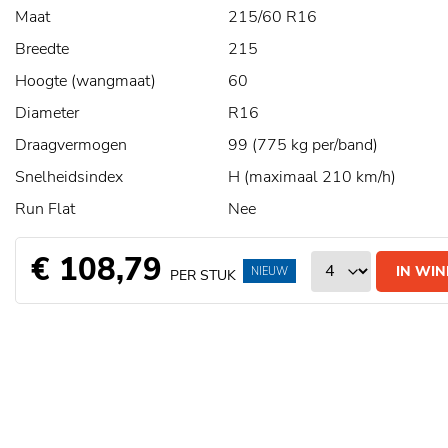
Maat
215/60 R16
Breedte
215
Hoogte (wangmaat)
60
Diameter
R16
Draagvermogen
99 (775 kg per/band)
Snelheidsindex
H (maximaal 210 km/h)
Run Flat
Nee
€ 108,79
IN WI
NIEUW
PER STUK