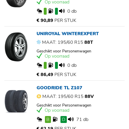
Op voorraad
0 db
€ 90,89
PER STUK
UNIROYAL WINTEREXPERT
MAAT: 195/60 R15
88T
Geschikt voor Personenwagen
Op voorraad
0 db
€ 86,49
PER STUK
GOODRIDE TL Z107
MAAT: 195/60 R15
88V
Geschikt voor Personenwagen
Op voorraad
B
D
71 db
€ 62,19
PER STUK