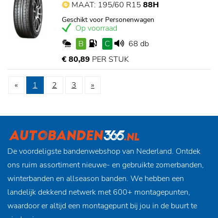
MAAT: 195/60 R15
88H
Geschikt voor Personenwagen
Op voorraad
B
C
68 db
€ 80,89
PER STUK
«
1
2
3
»
De voordeligste bandenwebshop van Nederland. Ontdek
ons ruim assortiment nieuwe- en gebruikte zomerbanden,
winterbanden en allseason banden. We hebben een
landelijk dekkend netwerk met 600+ montagepunten,
waardoor er altijd een montagepunt bij jou in de buurt te