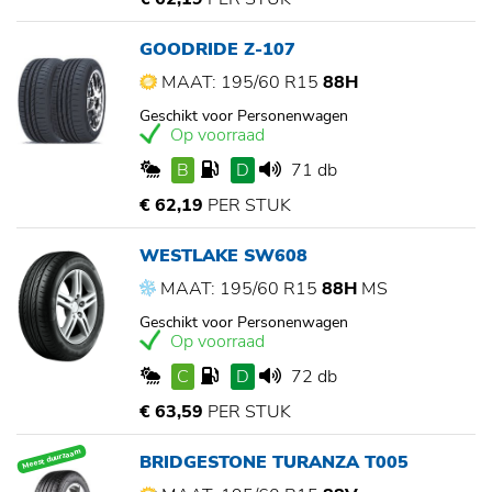
GOODRIDE Z-107
MAAT: 195/60 R15
88H
Geschikt voor Personenwagen
Op voorraad
B
D
71 db
€ 62,19
PER STUK
WESTLAKE SW608
MAAT: 195/60 R15
88H
MS
Geschikt voor Personenwagen
Op voorraad
C
D
72 db
€ 63,59
PER STUK
Meest duurzaam
BRIDGESTONE TURANZA T005