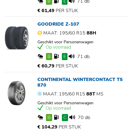
B
E
71 db
€ 61,49
PER STUK
GOODRIDE Z-107
MAAT: 195/60 R15
88H
Geschikt voor Personenwagen
Op voorraad
B
E
71 db
€ 60,79
PER STUK
CONTINENTAL WINTERCONTACT TS
870
MAAT: 195/60 R15
88T
MS
Geschikt voor Personenwagen
Op voorraad
B
C
70 db
€ 104,29
PER STUK