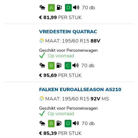
A
D
70 db
€ 81,99
PER STUK
VREDESTEIN QUATRAC
MAAT: 195/60 R15
88V
Geschikt voor Personenwagen
Op voorraad
B
C
70 db
€ 95,69
PER STUK
FALKEN EUROALLSEASON AS210
MAAT: 195/60 R15
92V
MS
Geschikt voor Personenwagen
Op voorraad
B
D
70 db
€ 85,39
PER STUK