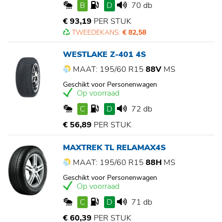
B
D
70 db
€ 93,19
PER STUK
TWEEDEKANS:
€ 82,58
WESTLAKE Z-401 4S
MAAT: 195/60 R15
88V
MS
Geschikt voor Personenwagen
Op voorraad
C
D
72 db
€ 56,89
PER STUK
MAXTREK TL RELAMAX4S
MAAT: 195/60 R15
88H
MS
Geschikt voor Personenwagen
Op voorraad
C
D
71 db
€ 60,39
PER STUK