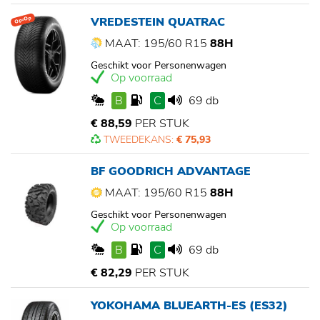
VREDESTEIN QUATRAC
Op=Op
MAAT: 195/60 R15
88H
Geschikt voor Personenwagen
Op voorraad
B
C
69 db
€ 88,59
PER STUK
TWEEDEKANS:
€ 75,93
BF GOODRICH ADVANTAGE
MAAT: 195/60 R15
88H
Geschikt voor Personenwagen
Op voorraad
B
C
69 db
€ 82,29
PER STUK
YOKOHAMA BLUEARTH-ES (ES32)