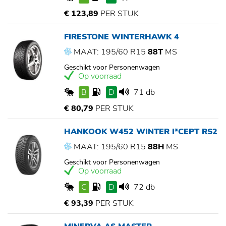
€ 123,89
PER STUK
FIRESTONE WINTERHAWK 4
MAAT: 195/60 R15
88T
MS
Geschikt voor Personenwagen
Op voorraad
B
D
71 db
€ 80,79
PER STUK
HANKOOK W452 WINTER I*CEPT RS2
MAAT: 195/60 R15
88H
MS
Geschikt voor Personenwagen
Op voorraad
C
D
72 db
€ 93,39
PER STUK