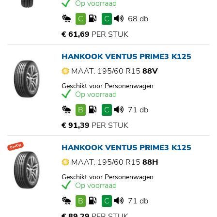
Op voorraad
C
C
68 db
€ 61,69
PER STUK
HANKOOK VENTUS PRIME3 K125
MAAT: 195/60 R15
88V
Geschikt voor Personenwagen
Op voorraad
B
C
71 db
€ 91,39
PER STUK
HANKOOK VENTUS PRIME3 K125
Op=Op
MAAT: 195/60 R15
88H
Geschikt voor Personenwagen
Op voorraad
B
C
71 db
€ 89,29
PER STUK