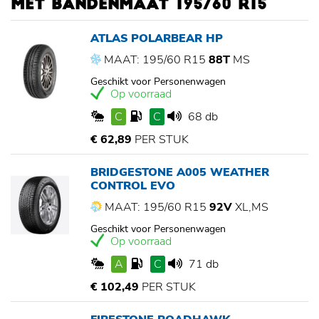
MET BANDENMAAT 195/60 R15
ATLAS POLARBEAR HP
MAAT: 195/60 R15
88T
MS
Geschikt voor Personenwagen
Op voorraad
C
C
68 db
€ 62,89
PER STUK
BRIDGESTONE A005 WEATHER
CONTROL EVO
MAAT: 195/60 R15
92V
XL,MS
Geschikt voor Personenwagen
Op voorraad
A
C
71 db
€ 102,49
PER STUK