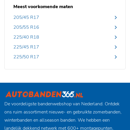
Meest voorkomende maten
205/45 R17
205/55 R16
225/40 R18
225/45 R17
225/50 R17
De voordeligste bandenwebshop van Nederland. Ontdek
ons ruim assortiment nieuwe- en gebruikte zomerbanden,
winterbanden en allseason banden. We hebben een
landelijk dekkend netwerk met 600+ montagepunten,