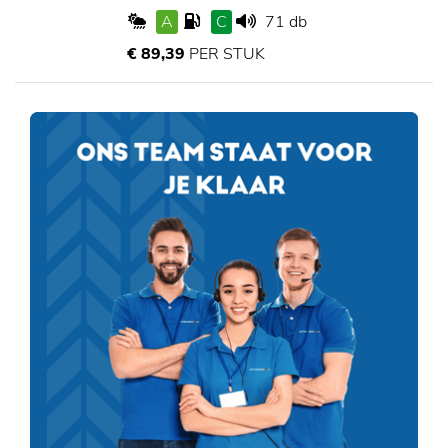
A
C
71 db
€ 89,39
PER STUK