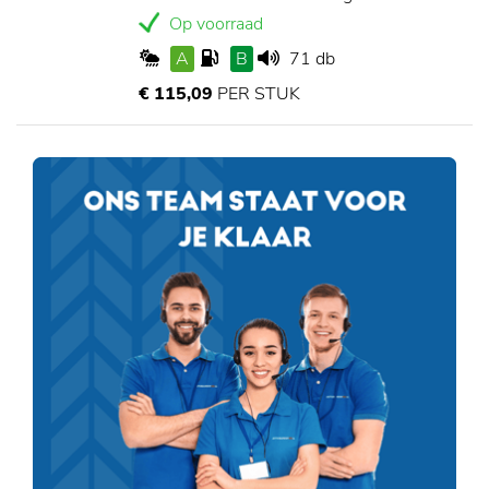
Op voorraad
A
B
71 db
€ 115,09
PER STUK