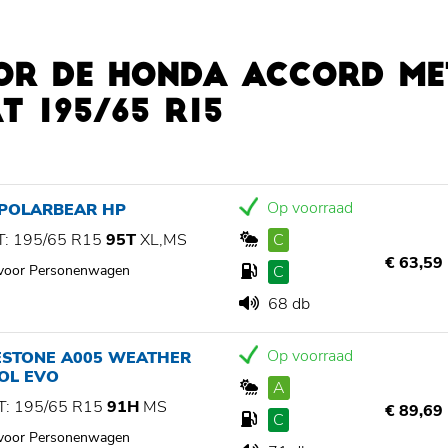
OR DE HONDA ACCORD ME
 195/65 R15
Op voorraad
 POLARBEAR HP
: 195/65 R15
95T
XL,MS
C
€ 63,59
 voor Personenwagen
C
68 db
Op voorraad
ESTONE A005 WEATHER
OL EVO
A
: 195/65 R15
91H
MS
€ 89,69
C
 voor Personenwagen