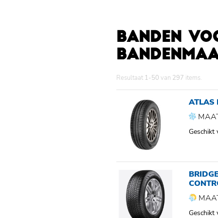
BANDEN VO
BANDENMAAT
Resultaat
1-50
van
297
items.
ATLAS
MAAT
Geschikt
BRIDG
CONTR
MAAT
Geschikt