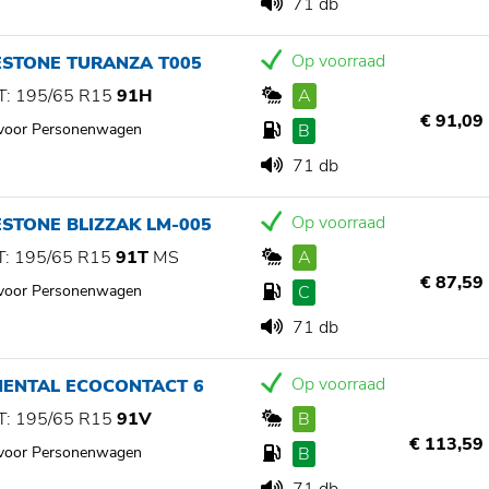
71 db
Op voorraad
ESTONE TURANZA T005
: 195/65 R15
91H
A
€ 91,09
 voor Personenwagen
B
71 db
Op voorraad
STONE BLIZZAK LM-005
: 195/65 R15
91T
MS
A
€ 87,59
 voor Personenwagen
C
71 db
Op voorraad
NENTAL ECOCONTACT 6
: 195/65 R15
91V
B
€ 113,59
 voor Personenwagen
B