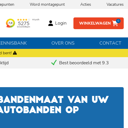
epunten
Word montagepunt
Acties
Vacatures
0
Login
WINKELWAGEN
KENNISBANK
OVER ONS
CONTACT
d bent!
tijd
Best beoordeeld met 9.3
 BANDENMAAT VAN UW
 AUTOBANDEN OP