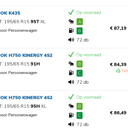
Op voorraad
OK K435
: 195/65 R15
95T
XL
A
€ 87,19
 voor Personenwagen
B
72 db
Op voorraad
OK H750 KINERGY 4S2
: 195/65 R15
91H
B
€ 84,39
TW
 voor Personenwagen
C
72 db
Op voorraad
OK H750 KINERGY 4S2
: 195/65 R15
95H
XL
B
€ 86,49
 voor Personenwagen
C
72 db