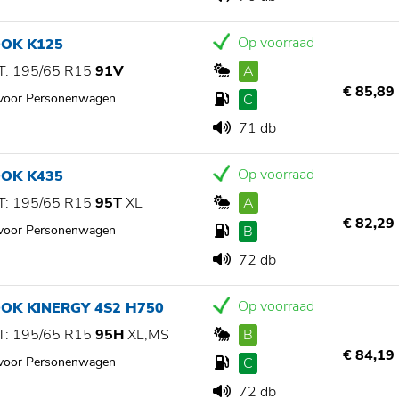
Op voorraad
OK K125
: 195/65 R15
91V
A
€ 85,89
 voor Personenwagen
C
71 db
Op voorraad
OK K435
: 195/65 R15
95T
XL
A
€ 82,29
 voor Personenwagen
B
72 db
Op voorraad
OK KINERGY 4S2 H750
: 195/65 R15
95H
XL,MS
B
€ 84,19
 voor Personenwagen
C
72 db