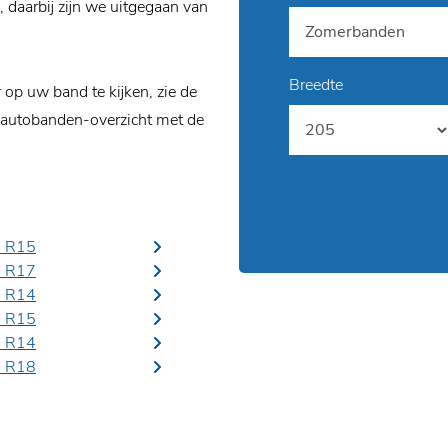
daarbij zijn we uitgegaan van
Breedte
p uw band te kijken, zie de
 autobanden-overzicht met de
5 R15
5 R17
5 R14
5 R15
0 R14
0 R18