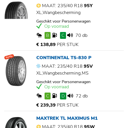
MAAT: 235/40 R18
95Y
XL,Wangbescherming
Geschikt voor Personenwagen
Op voorraad
B
C
70 db
€ 138,89
PER STUK
CONTINENTAL TS-830 P
Op=Op
MAAT: 235/40 R18
95V
XL,Wangbescherming,MS
Geschikt voor Personenwagen
Op voorraad
C
D
72 db
€ 239,39
PER STUK
MAXTREK TL MAXIMUS M1
MAAT: 235/40 R18
95W