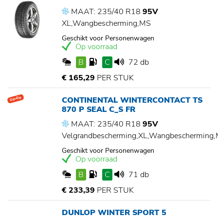
MAAT: 235/40 R18
95V
XL,Wangbescherming,MS
Geschikt voor Personenwagen
Op voorraad
B
C
72 db
€ 165,29
PER STUK
CONTINENTAL WINTERCONTACT TS
Op=Op
870 P SEAL C_S FR
MAAT: 235/40 R18
95V
Velgrandbescherming,XL,Wangbescherming
Geschikt voor Personenwagen
Op voorraad
B
C
71 db
€ 233,39
PER STUK
DUNLOP WINTER SPORT 5