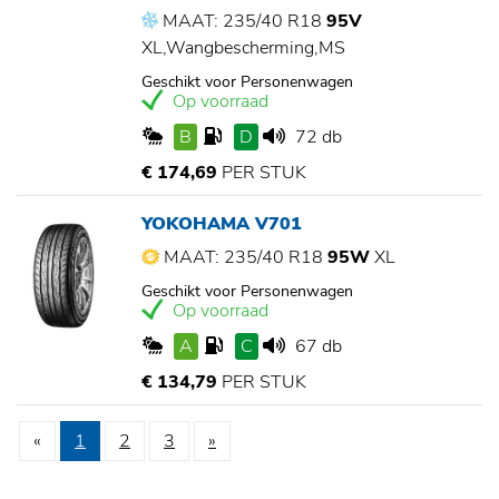
MAAT: 235/40 R18
95V
XL,Wangbescherming,MS
Geschikt voor Personenwagen
Op voorraad
B
D
72 db
€ 174,69
PER STUK
YOKOHAMA V701
MAAT: 235/40 R18
95W
XL
Geschikt voor Personenwagen
Op voorraad
A
C
67 db
€ 134,79
PER STUK
«
1
2
3
»