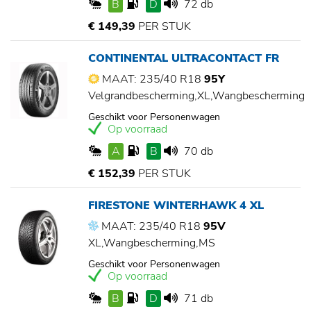
B
D
72 db
€ 149,39
PER STUK
CONTINENTAL ULTRACONTACT FR
MAAT: 235/40 R18
95Y
Velgrandbescherming,XL,Wangbescherming
Geschikt voor Personenwagen
Op voorraad
A
B
70 db
€ 152,39
PER STUK
FIRESTONE WINTERHAWK 4 XL
MAAT: 235/40 R18
95V
XL,Wangbescherming,MS
Geschikt voor Personenwagen
Op voorraad
B
D
71 db