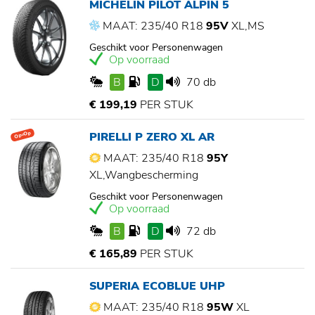
MICHELIN PILOT ALPIN 5
MAAT: 235/40 R18
95V
XL,MS
Geschikt voor Personenwagen
Op voorraad
B
D
70 db
€ 199,19
PER STUK
PIRELLI P ZERO XL AR
Op=Op
MAAT: 235/40 R18
95Y
XL,Wangbescherming
Geschikt voor Personenwagen
Op voorraad
B
D
72 db
€ 165,89
PER STUK
SUPERIA ECOBLUE UHP
MAAT: 235/40 R18
95W
XL