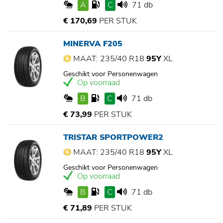
A
C
71 db
€ 170,69
PER STUK
MINERVA F205
MAAT: 235/40 R18
95Y
XL
Geschikt voor Personenwagen
Op voorraad
B
C
71 db
€ 73,99
PER STUK
TRISTAR SPORTPOWER2
MAAT: 235/40 R18
95Y
XL
Geschikt voor Personenwagen
Op voorraad
B
C
71 db
€ 71,89
PER STUK