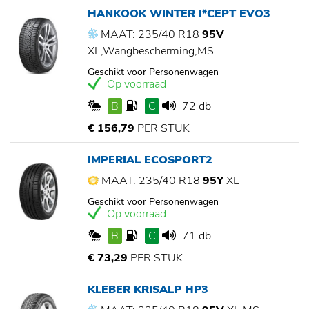
HANKOOK WINTER I*CEPT EVO3
MAAT: 235/40 R18
95V
XL,Wangbescherming,MS
Geschikt voor Personenwagen
Op voorraad
B
C
72 db
€ 156,79
PER STUK
IMPERIAL ECOSPORT2
MAAT: 235/40 R18
95Y
XL
Geschikt voor Personenwagen
Op voorraad
B
C
71 db
€ 73,29
PER STUK
KLEBER KRISALP HP3