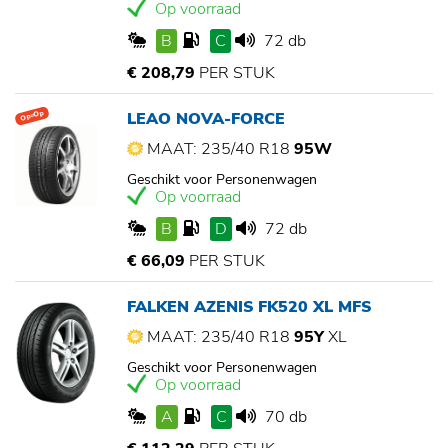
Op voorraad
B
C
72 db
€ 208,79
PER STUK
LEAO NOVA-FORCE
Op=Op
MAAT: 235/40 R18
95W
Geschikt voor Personenwagen
Op voorraad
B
D
72 db
€ 66,09
PER STUK
FALKEN AZENIS FK520 XL MFS
MAAT: 235/40 R18
95Y
XL
Geschikt voor Personenwagen
Op voorraad
A
C
70 db