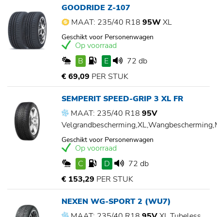
GOODRIDE Z-107
MAAT: 235/40 R18
95W
XL
Geschikt voor Personenwagen
Op voorraad
B
E
72 db
€ 69,09
PER STUK
SEMPERIT SPEED-GRIP 3 XL FR
MAAT: 235/40 R18
95V
Velgrandbescherming,XL,Wangbescherming
Geschikt voor Personenwagen
Op voorraad
C
D
72 db
€ 153,29
PER STUK
NEXEN WG-SPORT 2 (WU7)
MAAT: 235/40 R18
95V
XL,Tubeless