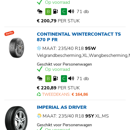
Op voorraad
B
C
71 db
€ 200,79
PER STUK
CONTINENTAL WINTERCONTACT TS
Op=Op
870 P FR
MAAT: 235/40 R18
95W
Velgrandbescherming,XL,Wangbescherming
Geschikt voor Personenwagen
Op voorraad
B
C
71 db
€ 220,89
PER STUK
TWEEDEKANS:
€ 164,86
IMPERIAL AS DRIVER
MAAT: 235/40 R18
95Y
XL,MS
Geschikt voor Personenwagen