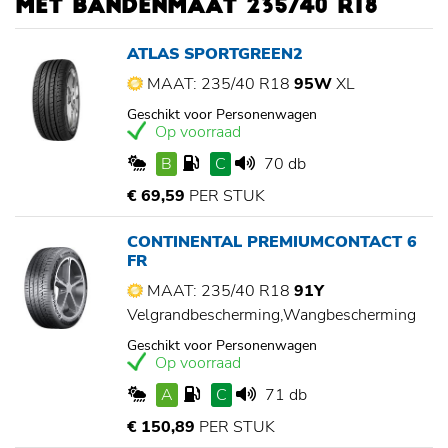
MET BANDENMAAT 235/40 R18
ATLAS SPORTGREEN2
MAAT: 235/40 R18
95W
XL
Geschikt voor Personenwagen
Op voorraad
B
C
70 db
€ 69,59
PER STUK
CONTINENTAL PREMIUMCONTACT 6
FR
MAAT: 235/40 R18
91Y
Velgrandbescherming,Wangbescherming
Geschikt voor Personenwagen
Op voorraad
A
C
71 db
€ 150,89
PER STUK