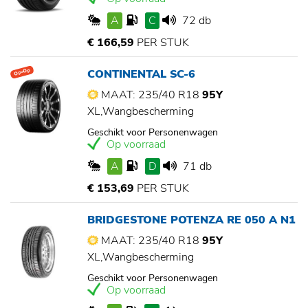
A
C
72 db
€ 166,59
PER STUK
CONTINENTAL SC-6
Op=Op
MAAT: 235/40 R18
95Y
XL,Wangbescherming
Geschikt voor Personenwagen
Op voorraad
A
D
71 db
€ 153,69
PER STUK
BRIDGESTONE POTENZA RE 050 A N1
MAAT: 235/40 R18
95Y
XL,Wangbescherming
Geschikt voor Personenwagen
Op voorraad