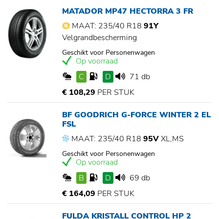
MATADOR MP47 HECTORRA 3 FR
MAAT: 235/40 R18
91Y
Velgrandbescherming
Geschikt voor Personenwagen
Op voorraad
C
D
71 db
€ 108,29
PER STUK
BF GOODRICH G-FORCE WINTER 2 EL
FSL
MAAT: 235/40 R18
95V
XL,MS
Geschikt voor Personenwagen
Op voorraad
B
D
69 db
€ 164,09
PER STUK
FULDA KRISTALL CONTROL HP 2