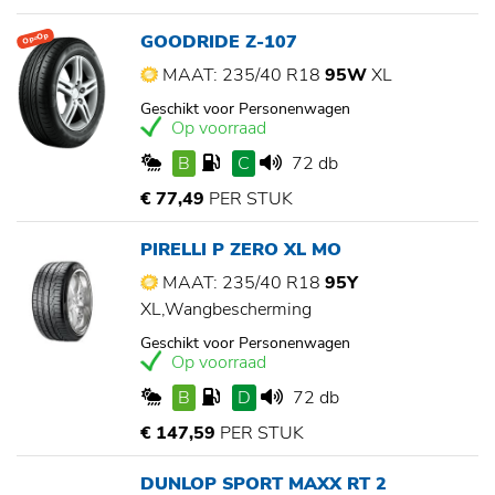
GOODRIDE Z-107
Op=Op
MAAT: 235/40 R18
95W
XL
Geschikt voor Personenwagen
Op voorraad
B
C
72 db
€ 77,49
PER STUK
PIRELLI P ZERO XL MO
MAAT: 235/40 R18
95Y
XL,Wangbescherming
Geschikt voor Personenwagen
Op voorraad
B
D
72 db
€ 147,59
PER STUK
DUNLOP SPORT MAXX RT 2