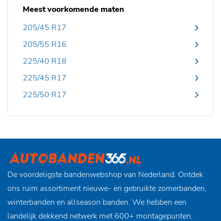
Meest voorkomende maten
205/45 R17
205/55 R16
225/40 R18
225/45 R17
225/50 R17
De voordeligste bandenwebshop van Nederland. Ontdek
ons ruim assortiment nieuwe- en gebruikte zomerbanden,
winterbanden en allseason banden. We hebben een
landelijk dekkend netwerk met 600+ montagepunten,