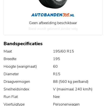
Geen afbeelding beschikbaar
Band wordt geleverd zonder velg
Bandspecificaties
Maat
195/60 R15
Breedte
195
Hoogte (wangmaat)
60
Diameter
R15
Draagvermogen
88 (560 kg per/band)
Snelheidsindex
V (maximaal 240 km/h)
Run Flat
Nee
Voertuigtype
Personenwagen