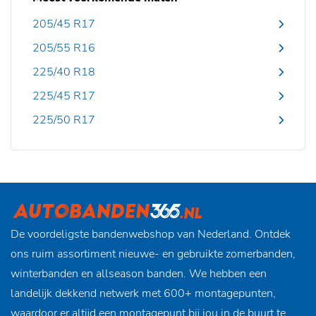
205/45 R17
205/55 R16
225/40 R18
225/45 R17
225/50 R17
De voordeligste bandenwebshop van Nederland. Ontdek
ons ruim assortiment nieuwe- en gebruikte zomerbanden,
winterbanden en allseason banden. We hebben een
landelijk dekkend netwerk met 600+ montagepunten,
waardoor er altijd een montagepunt bij jou in de buurt te