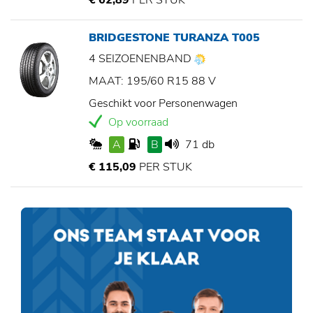
€ 62,89
PER STUK
BRIDGESTONE TURANZA T005
4 SEIZOENENBAND
MAAT: 195/60 R15 88 V
Geschikt voor Personenwagen
Op voorraad
A
B
71 db
€ 115,09
PER STUK