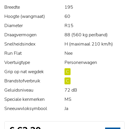
Breedte
195
Hoogte (wangmaat)
60
Diameter
R15
Draagvermogen
88 (560 kg per/band)
Snelheidsindex
H (maximaal 210 km/h)
Run Flat
Nee
Voertuigtype
Personenwagen
Grip op nat wegdek
C
Brandstofverbruik
C
Geluidsniveau
72 dB
Speciale kenmerken
MS
Sneeuwvloksymbool
Ja