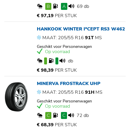
B
A
69 db
€ 97,19
PER STUK
HANKOOK WINTER I*CEPT RS3 W462
MAAT: 205/55 R16
91T
MS
Geschikt voor Personenwagen
Op voorraad
db
€ 98,39
PER STUK
MINERVA FROSTRACK UHP
MAAT: 205/55 R16
91H
MS
Geschikt voor Personenwagen
Op voorraad
C
C
72 db
€ 68,39
PER STUK