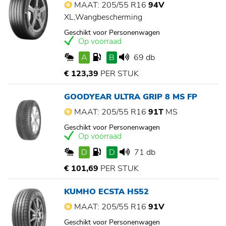
MAAT: 205/55 R16
94V
XL,Wangbescherming
Geschikt voor Personenwagen
Op voorraad
A
B
69 db
€ 123,39
PER STUK
GOODYEAR ULTRA GRIP 8 MS FP
MAAT: 205/55 R16
91T
MS
Geschikt voor Personenwagen
Op voorraad
D
D
71 db
€ 101,69
PER STUK
KUMHO ECSTA HS52
MAAT: 205/55 R16
91V
Geschikt voor Personenwagen