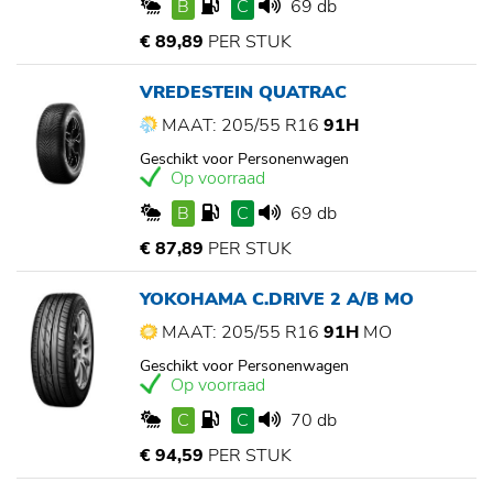
B
C
69 db
€ 89,89
PER STUK
VREDESTEIN QUATRAC
MAAT: 205/55 R16
91H
Geschikt voor Personenwagen
Op voorraad
B
C
69 db
€ 87,89
PER STUK
YOKOHAMA C.DRIVE 2 A/B MO
MAAT: 205/55 R16
91H
MO
Geschikt voor Personenwagen
Op voorraad
C
C
70 db
€ 94,59
PER STUK