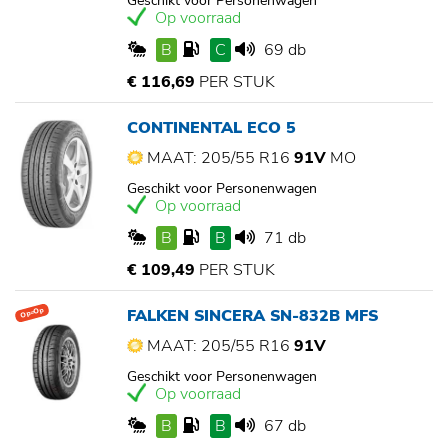
Geschikt voor Personenwagen
Op voorraad
B
C
69 db
€ 116,69
PER STUK
CONTINENTAL ECO 5
MAAT: 205/55 R16
91V
MO
Geschikt voor Personenwagen
Op voorraad
B
B
71 db
€ 109,49
PER STUK
FALKEN SINCERA SN-832B MFS
Op=Op
MAAT: 205/55 R16
91V
Geschikt voor Personenwagen
Op voorraad
B
B
67 db