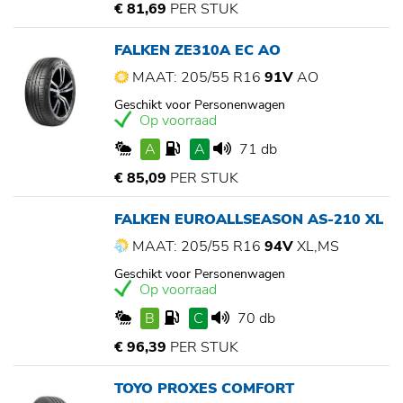
€ 81,69
PER STUK
FALKEN ZE310A EC AO
MAAT: 205/55 R16
91V
AO
Geschikt voor Personenwagen
Op voorraad
A
A
71 db
€ 85,09
PER STUK
FALKEN EUROALLSEASON AS-210 XL
MAAT: 205/55 R16
94V
XL,MS
Geschikt voor Personenwagen
Op voorraad
B
C
70 db
€ 96,39
PER STUK
TOYO PROXES COMFORT