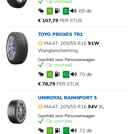
Op voorraad
B
B
69 db
€ 107,79
PER STUK
TOYO PROXES TR1
MAAT: 205/55 R16
91W
Wangbescherming
Geschikt voor Personenwagen
Op voorraad
B
D
70 db
€ 78,79
PER STUK
UNIROYAL RAINSPORT 5
MAAT: 205/55 R16
94V
XL
Geschikt voor Personenwagen
Op voorraad
A
C
72 db