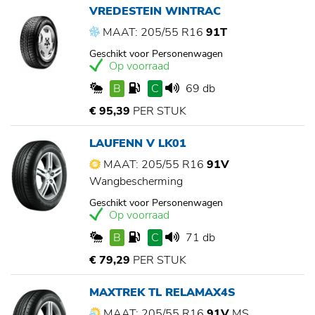
VREDESTEIN WINTRAC
MAAT: 205/55 R16
91T
Geschikt voor Personenwagen
Op voorraad
B
C
69 db
€ 95,39
PER STUK
LAUFENN V LK01
MAAT: 205/55 R16
91V
Wangbescherming
Geschikt voor Personenwagen
Op voorraad
B
C
71 db
€ 79,29
PER STUK
MAXTREK TL RELAMAX4S
MAAT: 205/55 R16
91V
MS