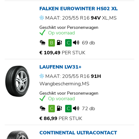
FALKEN EUROWINTER HS02 XL
MAAT: 205/55 R16
94V
XL,MS
Geschikt voor Personenwagen
Op voorraad
B
C
69 db
€ 109,49
PER STUK
LAUFENN LW31+
MAAT: 205/55 R16
91H
Wangbescherming,MS
Geschikt voor Personenwagen
Op voorraad
C
C
72 db
€ 86,99
PER STUK
CONTINENTAL ULTRACONTACT