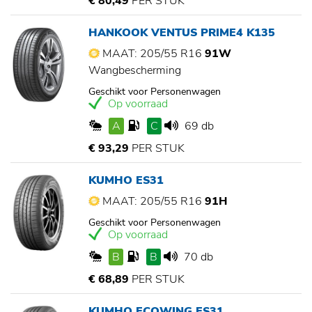
€ 80,49
PER STUK
HANKOOK VENTUS PRIME4 K135
MAAT: 205/55 R16
91W
Wangbescherming
Geschikt voor Personenwagen
Op voorraad
A
C
69 db
€ 93,29
PER STUK
KUMHO ES31
MAAT: 205/55 R16
91H
Geschikt voor Personenwagen
Op voorraad
B
B
70 db
€ 68,89
PER STUK
KUMHO ECOWING ES31