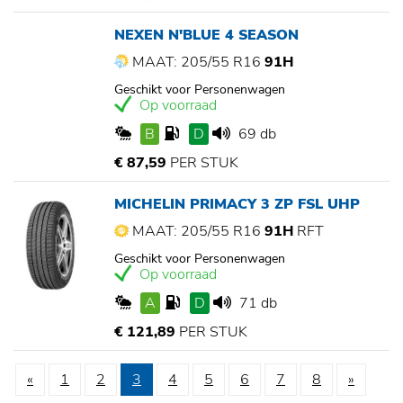
NEXEN N'BLUE 4 SEASON
MAAT: 205/55 R16
91H
Geschikt voor Personenwagen
Op voorraad
B
D
69 db
€ 87,59
PER STUK
MICHELIN PRIMACY 3 ZP FSL UHP
MAAT: 205/55 R16
91H
RFT
Geschikt voor Personenwagen
Op voorraad
A
D
71 db
€ 121,89
PER STUK
«
1
2
3
4
5
6
7
8
»