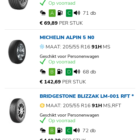
Op voorraad
A
C
71 db
€ 69,89
PER STUK
MICHELIN ALPIN 5 N0
MAAT: 205/55 R16
91H
MS
Geschikt voor Personenwagen
Op voorraad
B
D
68 db
€ 142,69
PER STUK
BRIDGESTONE BLIZZAK LM-001 RFT *
MAAT: 205/55 R16
91H
MS,RFT
Geschikt voor Personenwagen
Op voorraad
B
C
72 db