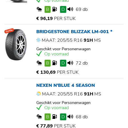
Op voorraad
B
D
69 db
€ 96,19
PER STUK
BRIDGESTONE BLIZZAK LM-001 *
Op=Op
MAAT: 205/55 R16
91H
MS
Geschikt voor Personenwagen
Op voorraad
B
D
72 db
€ 130,69
PER STUK
NEXEN N'BLUE 4 SEASON
MAAT: 205/55 R16
91H
MS
Geschikt voor Personenwagen
Op voorraad
B
D
68 db
€ 77,89
PER STUK