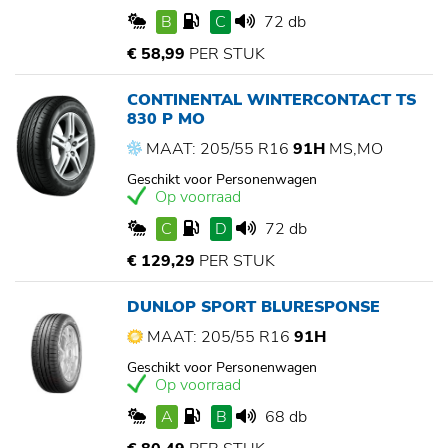
B
C
72 db
€ 58,99
PER STUK
CONTINENTAL WINTERCONTACT TS
830 P MO
MAAT: 205/55 R16
91H
MS,MO
Geschikt voor Personenwagen
Op voorraad
C
D
72 db
€ 129,29
PER STUK
DUNLOP SPORT BLURESPONSE
MAAT: 205/55 R16
91H
Geschikt voor Personenwagen
Op voorraad
A
B
68 db