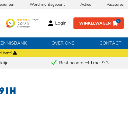
epunten
Word montagepunt
Acties
Vacatures
0
Login
WINKELWAGEN
KENNISBANK
OVER ONS
CONTACT
d bent!
tijd
Best beoordeeld met 9.3
91H