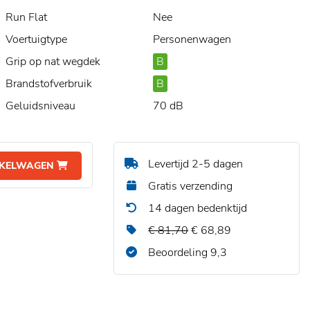
Run Flat
Nee
Voertuigtype
Personenwagen
Grip op nat wegdek
B
Brandstofverbruik
B
Geluidsniveau
70 dB
Levertijd 2-5 dagen
NKELWAGEN
Gratis verzending
14 dagen bedenktijd
€ 81,70
€ 68,89
Beoordeling 9,3