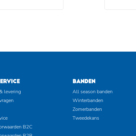
ERVICE
BANDEN
& levering
All season banden
 vragen
Winterbanden
Zomerbanden
vice
Tweedekans
orwaarden B2C
orwaarden B2B