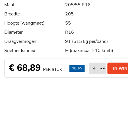
Maat
205/55 R16
Breedte
205
Hoogte (wangmaat)
55
Diameter
R16
Draagvermogen
91 (615 kg per/band)
Snelheidsindex
H (maximaal 210 km/h)
€ 68,89
IN WI
NIEUW
PER STUK