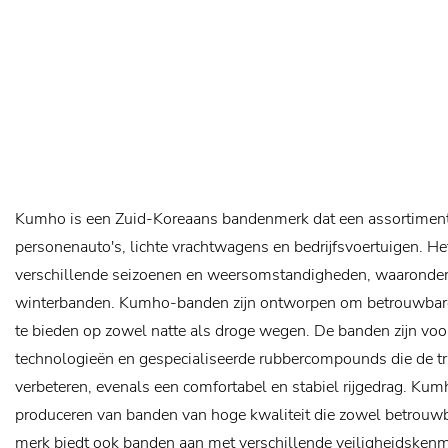
Kumho is een Zuid-Koreaans bandenmerk dat een assortiment
personenauto's, lichte vrachtwagens en bedrijfsvoertuigen. H
verschillende seizoenen en weersomstandigheden, waaronder
winterbanden. Kumho-banden zijn ontworpen om betrouwbare p
te bieden op zowel natte als droge wegen. De banden zijn vo
technologieën en gespecialiseerde rubbercompounds die de tra
verbeteren, evenals een comfortabel en stabiel rijgedrag. Ku
produceren van banden van hoge kwaliteit die zowel betrouwba
merk biedt ook banden aan met verschillende veiligheidskenme