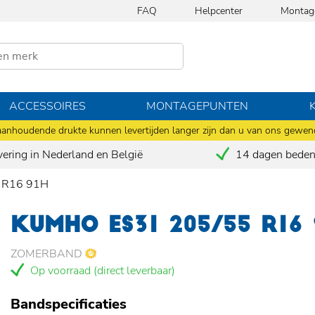
FAQ
Helpcenter
Montag
ACCESSOIRES
MONTAGEPUNTEN
anhoudende drukte kunnen levertijden langer zijn dan u van ons gewen
vering in Nederland en België
14 dagen bedenk
 R16 91H
KUMHO ES31 205/55 R16 
ZOMERBAND
Op voorraad (direct leverbaar)
Bandspecificaties