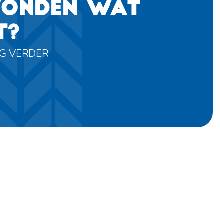
VONDEN WAT
T?
AG VERDER