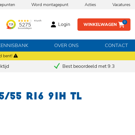
epunten
Word montagepunt
Acties
Vacatures
0
Login
WINKELWAGEN
KENNISBANK
OVER ONS
CONTACT
d bent!
tijd
Best beoordeeld met 9.3
/55 R16 91H TL