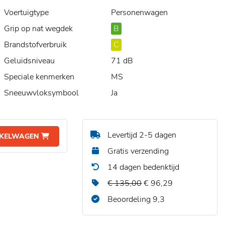
Voertuigtype
Personenwagen
Grip op nat wegdek
B
Brandstofverbruik
C
Geluidsniveau
71 dB
Speciale kenmerken
MS
Sneeuwvloksymbool
Ja
Levertijd 2-5 dagen
NKELWAGEN
Gratis verzending
14 dagen bedenktijd
€ 135,00
€ 96,29
Beoordeling 9,3