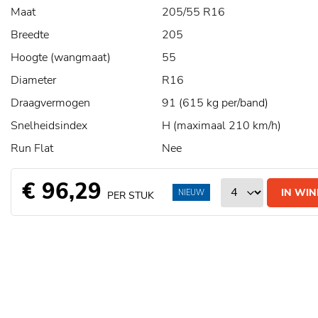
Maat
205/55 R16
Breedte
205
Hoogte (wangmaat)
55
Diameter
R16
Draagvermogen
91 (615 kg per/band)
Snelheidsindex
H (maximaal 210 km/h)
Run Flat
Nee
€ 96,29
IN WI
NIEUW
PER STUK