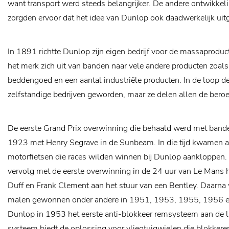
want transport werd steeds belangrijker. De andere ontwikkeli
zorgden ervoor dat het idee van Dunlop ook daadwerkelijk ui
In 1891 richtte Dunlop zijn eigen bedrijf voor de massaproduc
het merk zich uit van banden naar vele andere producten zoals 
beddengoed en een aantal industriële producten. In de loop der 
zelfstandige bedrijven geworden, maar ze delen allen de be
De eerste Grand Prix overwinning die behaald werd met band
1923 met Henry Segrave in de Sunbeam. In die tijd kwamen al
motorfietsen die races wilden winnen bij Dunlop aankloppen.
vervolg met de eerste overwinning in de 24 uur van Le Mans 
Duff en Frank Clement aan het stuur van een Bentley. Daarna
malen gewonnen onder andere in 1951, 1953, 1955, 1956 en
Dunlop in 1953 het eerste anti-blokkeer remsysteem aan de lu
systeem biedt de oplossing voor vliegtuigwielen die blokkeren