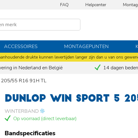
FAQ
Helpcenter
Montag
ACCESSOIRES
MONTAGEPUNTEN
anhoudende drukte kunnen levertijden langer zijn dan u van ons gewen
vering in Nederland en België
14 dagen bedenk
 205/55 R16 91H TL
DUNLOP WIN SPORT 5 205
WINTERBAND
Op voorraad (direct leverbaar)
Bandspecificaties