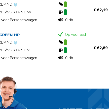
RBAND
€ 62,19
205/55 R16 91 W
t voor Personenwagen
0 db
Op voorraad
 GREEN HP
RBAND
€ 62,89
205/55 R16 91 V
t voor Personenwagen
0 db