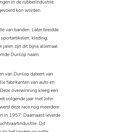
ngen in de rubberindustrie
tgevoerd kon worden.
tie van banden. Later breidde
sportartikelen, kleding,
jaren zijn dit bijna allemaal
roemde Dunlop naam.
en van Dunlop dateert van
le fabrikanten van auto en
 Deze overwinning kreeg een
het volgende jaar met John
 werd deze race nog meerdere
 in 1957. Daarnaast leverde
chtvaartindustrie. Dit
 bij het landen op natte