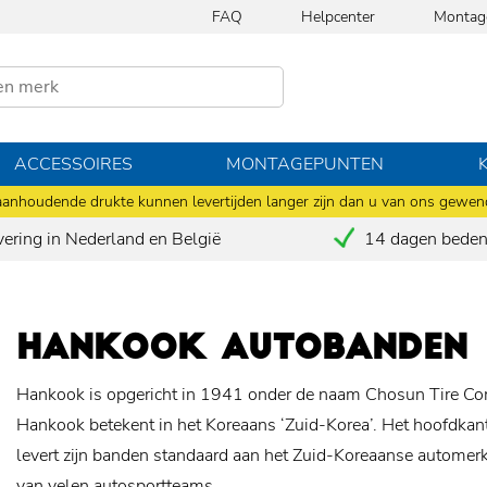
FAQ
Helpcenter
Montag
ACCESSOIRES
MONTAGEPUNTEN
anhoudende drukte kunnen levertijden langer zijn dan u van ons gewen
vering in Nederland en België
14 dagen bedenk
HANKOOK AUTOBANDEN
Hankook is opgericht in 1941 onder de naam Chosun Tire C
Hankook betekent in het Koreaans ‘Zuid-Korea’. Het hoofdkan
levert zijn banden standaard aan het Zuid-Koreaanse autome
van velen autosportteams.