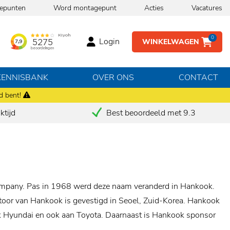
epunten
Word montagepunt
Acties
Vacatures
0
Login
WINKELWAGEN
KENNISBANK
OVER ONS
CONTACT
d bent!
tijd
Best beoordeeld met 9.3
ompany. Pas in 1968 werd deze naam veranderd in Hankook.
toor van Hankook is gevestigd in Seoel, Zuid-Korea. Hankook
rk Hyundai en ook aan Toyota. Daarnaast is Hankook sponsor