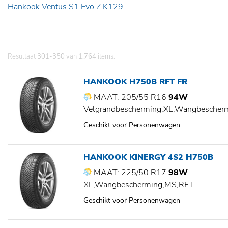
Hankook Ventus S1 Evo Z K129
Resultaat
301-350
van
1.764
items.
HANKOOK H750B RFT FR
MAAT: 205/55 R16
94W
Velgrandbescherming,XL,Wangbescher
Geschikt voor Personenwagen
HANKOOK KINERGY 4S2 H750B
MAAT: 225/50 R17
98W
XL,Wangbescherming,MS,RFT
Geschikt voor Personenwagen