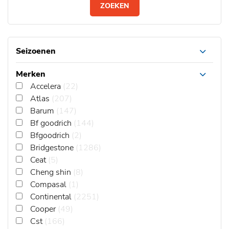
ZOEKEN
Seizoenen
Merken
Accelera
(22)
Atlas
(207)
Barum
(147)
Bf goodrich
(144)
Bfgoodrich
(2)
Bridgestone
(1286)
Ceat
(5)
Cheng shin
(8)
Compasal
(1)
Continental
(2251)
Cooper
(49)
Cst
(166)