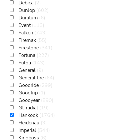
Debica
(2)
Dunlop
(602)
Duraturn
(6)
Event
(113)
Falken
(743)
Firemax
(55)
Firestone
(341)
Fortuna
(227)
Fulda
(143)
General
(9)
General tire
(64)
Goodride
(299)
Goodtrip
(1)
Goodyear
(890)
Gt-radial
(19)
Hankook
(1764)
Heidenau
(3)
Imperial
(544)
Kingboss
(6)