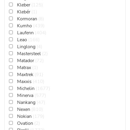
Kleber
(125)
Klebér
(1)
Kormoran
(8)
Kumho
(439)
Laufenn
(404)
Leao
(166)
Linglong
(4)
Mastersteel
(2)
Matador
(72)
Matrax
(1)
Maxtrek
(91)
Maxxis
(410)
Michelin
(1677)
Minerva
(577)
Nankang
(47)
Nexen
(810)
Nokian
(179)
Ovation
(2)