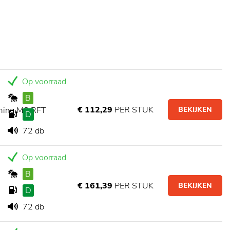
Op voorraad
B
€ 112,29
PER STUK
ming,MS,RFT
BEKIJKEN
D
72 db
Op voorraad
B
€ 161,39
PER STUK
BEKIJKEN
D
72 db