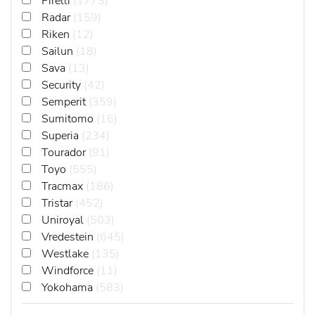
Pirelli
(1773)
Radar
(159)
Riken
(12)
Sailun
(18)
Sava
(13)
Security
(42)
Semperit
(359)
Sumitomo
(16)
Superia
(234)
Tourador
(91)
Toyo
(555)
Tracmax
(186)
Tristar
(452)
Uniroyal
(503)
Vredestein
(645)
Westlake
(135)
Windforce
(11)
Yokohama
(583)