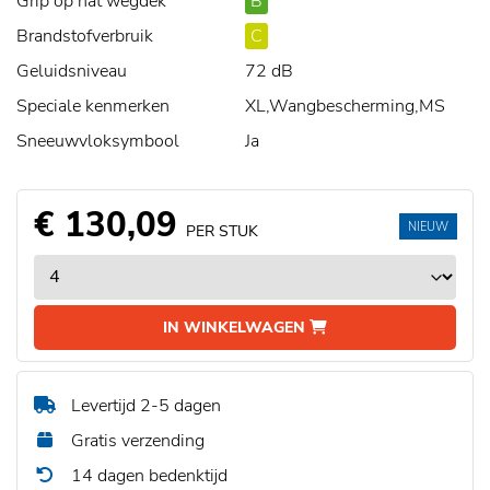
Grip op nat wegdek
B
Brandstofverbruik
C
Geluidsniveau
72 dB
Speciale kenmerken
XL,Wangbescherming,MS
Sneeuwvloksymbool
Ja
€ 130,09
NIEUW
PER STUK
IN WINKELWAGEN
Levertijd 2-5 dagen
Gratis verzending
14 dagen bedenktijd