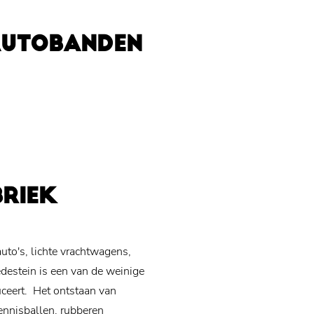
AUTOBANDEN
RIEK
to's, lichte vrachtwagens,
edestein is een van de weinige
uceert.
Het ontstaan van
tennisballen, rubberen