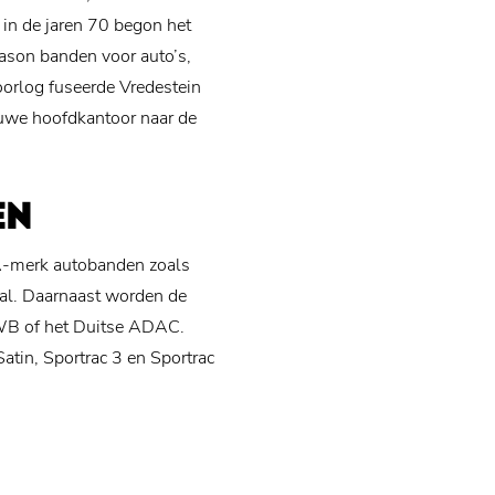
 in de jaren 70 begon het
eason banden voor auto’s,
rlog fuseerde Vredestein
euwe hoofdkantoor naar de
EN
 A-merk autobanden zoals
tal. Daarnaast worden de
NWB of het Duitse ADAC.
atin, Sportrac 3 en Sportrac