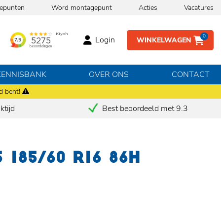
epunten
Word montagepunt
Acties
Vacatures
0
Login
WINKELWAGEN
KENNISBANK
OVER ONS
CONTACT
d bent!
tijd
Best beoordeeld met 9.3
 185/60 R16 86H