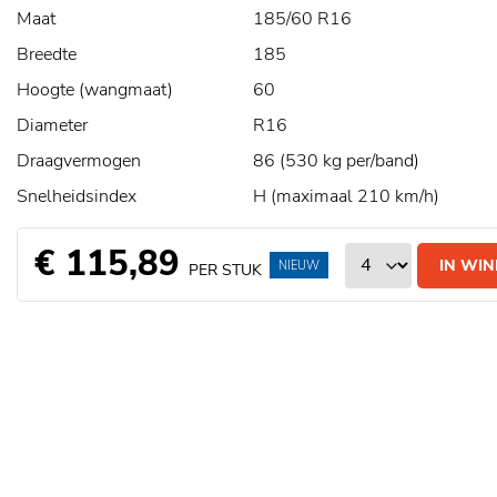
Maat
185/60 R16
Breedte
185
Hoogte (wangmaat)
60
Diameter
R16
Draagvermogen
86 (530 kg per/band)
Snelheidsindex
H (maximaal 210 km/h)
€ 115,89
IN WI
NIEUW
PER STUK