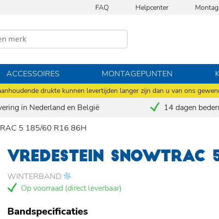
FAQ
Helpcenter
Montag
ACCESSOIRES
MONTAGEPUNTEN
anhoudende drukte kunnen levertijden langer zijn dan u van ons gewen
vering in Nederland en België
14 dagen bedenk
AC 5 185/60 R16 86H
VREDESTEIN SNOWTRAC 5
WINTERBAND
Op voorraad (direct leverbaar)
Bandspecificaties