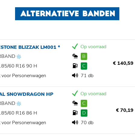
ALTERNATIEVE BANDEN
Op voorraad
STONE BLIZZAK LM001 *
RBAND
B
€ 140,59
185/60 R16 90 H
C
t voor Personenwagen
71 db
Op voorraad
IAL SNOWDRAGON HP
RBAND
C
€ 70,19
185/60 R16 86 H
D
t voor Personenwagen
70 db