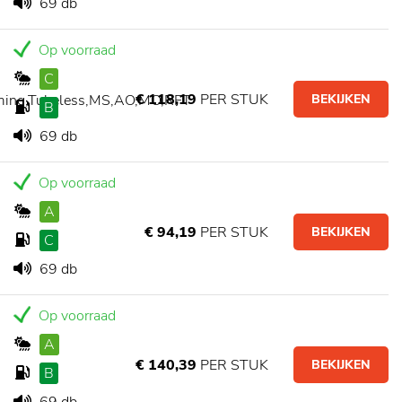
69 db
Op voorraad
C
€ 118,19
PER STUK
ming,Tubeless,MS,AO,MO,RFT
BEKIJKEN
B
69 db
Op voorraad
A
€ 94,19
PER STUK
BEKIJKEN
C
69 db
Op voorraad
A
€ 140,39
PER STUK
BEKIJKEN
B