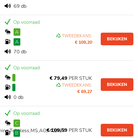
69 db
Op voorraad
A
TWEEDEKANS:
BEKIJKEN
A
€ 109,20
70 db
Op voorraad
€ 79,49
PER STUK
BEKIJKEN
TWEEDEKANS:
€ 69,27
0 db
Op voorraad
C
€ 109,59
PER STUK
ming,Tubeless,MS,AO,MO,RFT
BEKIJKEN
B