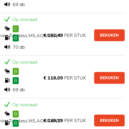
69 db
Op voorraad
C
€ 162,49
PER STUK
ming,Tubeless,MS,AO,MO,RFT
BEKIJKEN
B
70 db
Op voorraad
B
€ 118,09
PER STUK
BEKIJKEN
B
69 db
Op voorraad
B
€ 149,19
PER STUK
ming,Tubeless,MS,AO,MO,RFT
BEKIJKEN
B