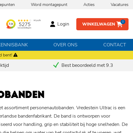
epunten
Word montagepunt
Acties
Vacatures
0
Login
WINKELWAGEN
KENNISBANK
OVER ONS
CONTACT
d bent!
tijd
Best beoordeeld met 9.3
TOBANDEN
het assortiment personenautobanden. V
redestein Ultrac is een
erlandse bandenfabrikant. De band is ontworpen voor
erd voor handling, grip en stabiliteit bij hoge snelheden. De
 die helpen om water van het contactvlak af te voeren, wat