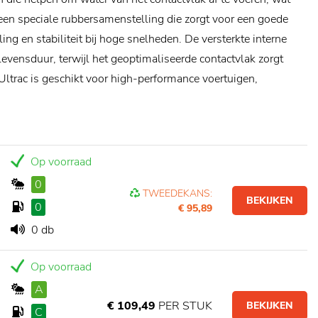
 een speciale rubbersamenstelling die zorgt voor een goede
ng en stabiliteit bij hoge snelheden. De versterkte interne
evensduur, terwijl het geoptimaliseerde contactvlak zorgt
Ultrac is geschikt voor high-performance voertuigen,
Op voorraad
0
TWEEDEKANS:
BEKIJKEN
0
€ 95,89
0 db
Op voorraad
A
€ 109,49
PER STUK
BEKIJKEN
C