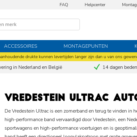
FAQ
Helpcenter
Montag
ACCESSOIRES
MONTAGEPUNTEN
anhoudende drukte kunnen levertijden langer zijn dan u van ons gewen
vering in Nederland en België
14 dagen bedenk
VREDESTEIN ULTRAC AU
De Vredestein Ultrac is een zomerband en terug te vinden in 
high-performance band vervaardigd door Vredestein, een Ned
sportwagens en high-performance voertuigen en is geoptimalise
band heeft een directioneel loopvlakpatroon met grote groeven