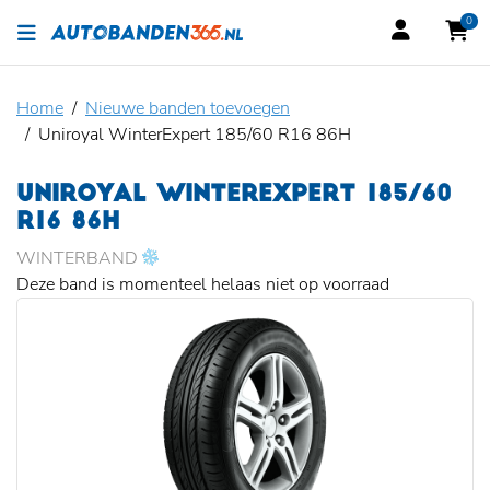
0
Home
Nieuwe banden toevoegen
Uniroyal WinterExpert 185/60 R16 86H
UNIROYAL WINTEREXPERT 185/60
R16 86H
WINTERBAND
Deze band is momenteel helaas niet op voorraad