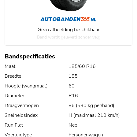
Geen afbeelding beschikbaar
Band wordt geleverd zonder velg
Bandspecificaties
Maat
185/60 R16
Breedte
185
Hoogte (wangmaat)
60
Diameter
R16
Draagvermogen
86 (530 kg per/band)
Snelheidsindex
H (maximaal 210 km/h)
Run Flat
Nee
Voertuigtype
Personenwagen