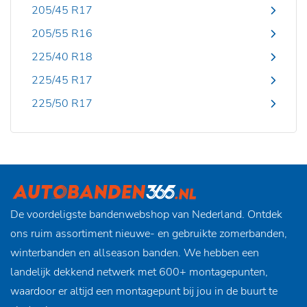
205/45 R17
205/55 R16
225/40 R18
225/45 R17
225/50 R17
De voordeligste bandenwebshop van Nederland. Ontdek
ons ruim assortiment nieuwe- en gebruikte zomerbanden,
winterbanden en allseason banden. We hebben een
landelijk dekkend netwerk met 600+ montagepunten,
waardoor er altijd een montagepunt bij jou in de buurt te