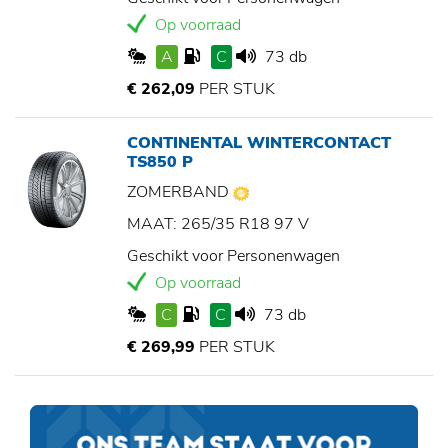
Op voorraad
A
C
73 db
€ 262,09
PER STUK
CONTINENTAL WINTERCONTACT
TS850 P
ZOMERBAND
MAAT: 265/35 R18 97 V
Geschikt voor Personenwagen
Op voorraad
C
C
73 db
€ 269,99
PER STUK