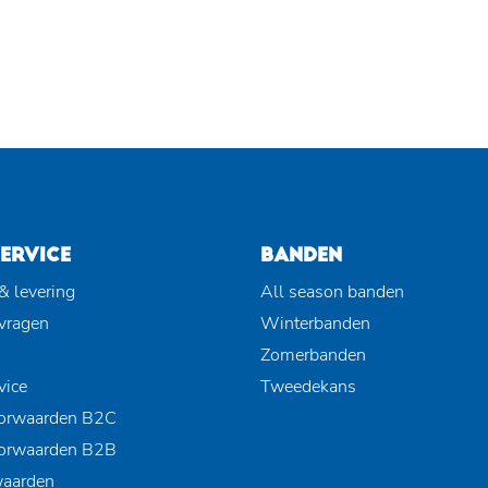
ERVICE
BANDEN
& levering
All season banden
 vragen
Winterbanden
Zomerbanden
vice
Tweedekans
orwaarden B2C
orwaarden B2B
waarden