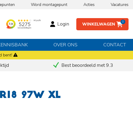
epunten
Word montagepunt
Acties
Vacatures
0
Login
WINKELWAGEN
KENNISBANK
OVER ONS
CONTACT
d bent!
tijd
Best beoordeeld met 9.3
 R18 97W XL