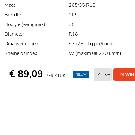
Maat
265/35 R18
Breedte
265
Hoogte (wangmaat)
35
Diameter
R18
Draagvermogen
97 (730 kg per/band)
Snelheidsindex
W (maximaal 270 km/h)
€ 89,09
IN WI
NIEUW
PER STUK