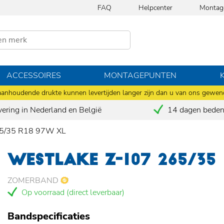
FAQ
Helpcenter
Montag
ACCESSOIRES
MONTAGEPUNTEN
anhoudende drukte kunnen levertijden langer zijn dan u van ons gewen
vering in Nederland en België
14 dagen bedenk
5/35 R18 97W XL
WESTLAKE Z-107 265/35
ZOMERBAND
Op voorraad (direct leverbaar)
Bandspecificaties