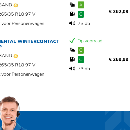
BAND
A
€ 262,09
265/35 R18 97 V
C
t voor Personenwagen
73 db
Op voorraad
NENTAL WINTERCONTACT
P
C
BAND
C
€ 269,99
265/35 R18 97 V
73 db
t voor Personenwagen