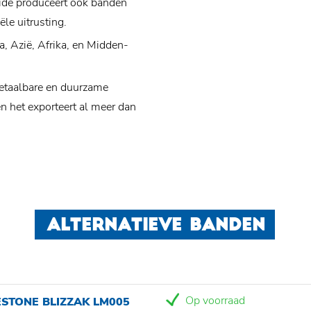
ide produceert ook banden
le uitrusting.
a, Azië, Afrika, en Midden-
etaalbare en duurzame
n het exporteert al meer dan
ALTERNATIEVE BANDEN
Op voorraad
STONE BLIZZAK LM005