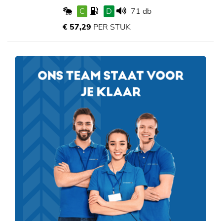
C
D
71 db
€ 57,29
PER STUK