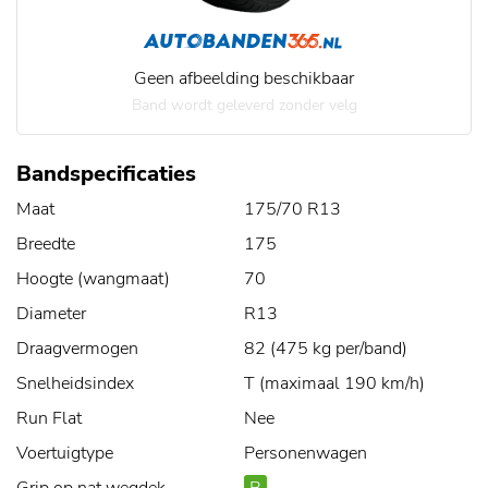
Geen afbeelding beschikbaar
Band wordt geleverd zonder velg
Bandspecificaties
Maat
175/70 R13
Breedte
175
Hoogte (wangmaat)
70
Diameter
R13
Draagvermogen
82 (475 kg per/band)
Snelheidsindex
T (maximaal 190 km/h)
Run Flat
Nee
Voertuigtype
Personenwagen