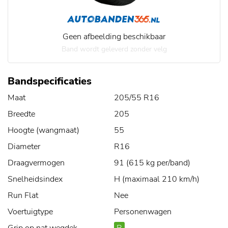
Geen afbeelding beschikbaar
Band wordt geleverd zonder velg
Bandspecificaties
Maat
205/55 R16
Breedte
205
Hoogte (wangmaat)
55
Diameter
R16
Draagvermogen
91 (615 kg per/band)
Snelheidsindex
H (maximaal 210 km/h)
Run Flat
Nee
Voertuigtype
Personenwagen