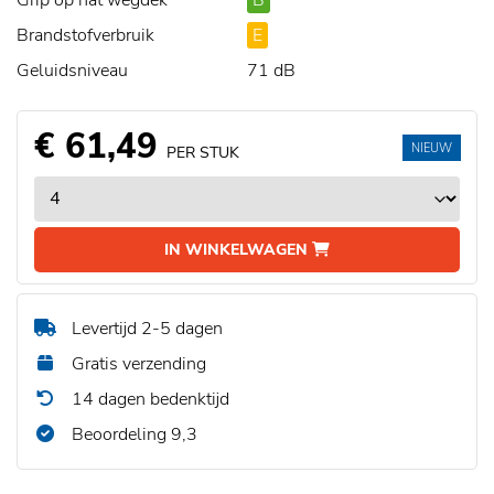
Grip op nat wegdek
B
Brandstofverbruik
E
Geluidsniveau
71 dB
€ 61,49
NIEUW
PER STUK
IN WINKELWAGEN
Levertijd 2-5 dagen
Gratis verzending
14 dagen bedenktijd
Beoordeling 9,3