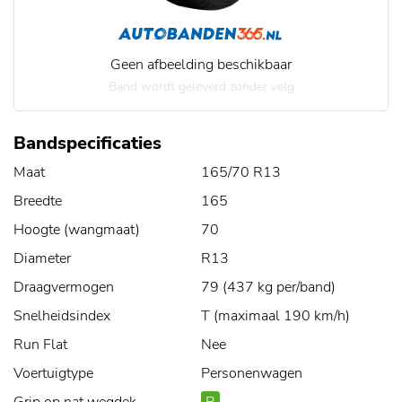
Geen afbeelding beschikbaar
Band wordt geleverd zonder velg
Bandspecificaties
Maat
165/70 R13
Breedte
165
Hoogte (wangmaat)
70
Diameter
R13
Draagvermogen
79 (437 kg per/band)
Snelheidsindex
T (maximaal 190 km/h)
Run Flat
Nee
Voertuigtype
Personenwagen