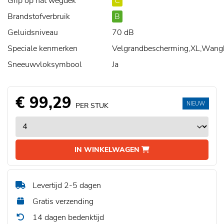
Grip op nat wegdek
C
Brandstofverbruik
B
Geluidsniveau
70 dB
Speciale kenmerken
Velgrandbescherming,XL,Wang
Sneeuwvloksymbool
Ja
€ 99,29
NIEUW
PER STUK
IN WINKELWAGEN
Levertijd 2-5 dagen
Gratis verzending
14 dagen bedenktijd