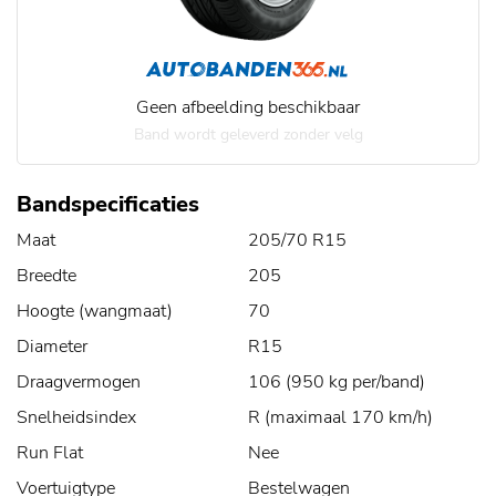
Geen afbeelding beschikbaar
Band wordt geleverd zonder velg
Bandspecificaties
Maat
205/70 R15
Breedte
205
Hoogte (wangmaat)
70
Diameter
R15
Draagvermogen
106 (950 kg per/band)
Snelheidsindex
R (maximaal 170 km/h)
Run Flat
Nee
Voertuigtype
Bestelwagen