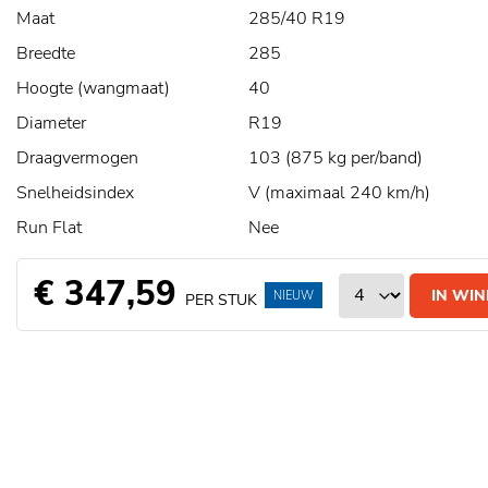
Maat
285/40 R19
Breedte
285
Hoogte (wangmaat)
40
Diameter
R19
Draagvermogen
103 (875 kg per/band)
Snelheidsindex
V (maximaal 240 km/h)
Run Flat
Nee
€ 347,59
IN WI
NIEUW
PER STUK