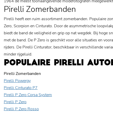
1964 de meest toonaangevende modefotografen meegewerkt 
Pirelli Zomerbanden
Pirelli heeft een ruim assortiment zomerbanden. Populaire zom
Zero, Scorpion en Cinturato. Door de asymmetrische loopvlakpr
biedt de band de veiligheid en grip op nat wegdek. Bij hoge s
met de band. De P Zero is geschikt voor alle situaties en voora
rijders. De Pirelli Cinturator, beschikbaar in verschillende var
minder rijgeluid.
POPULAIRE PIRELLI AUT
Pirelli Zomerbanden
Pirelli Powergy
Pirelli Cinturato P7
Pirelli P Zero Corsa System
Pirelli P Zero
Pirelli P Zero Rosso