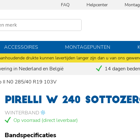
FAQ
Helpcenter
Montag
ACCESSOIRES
MONTAGEPUNTEN
anhoudende drukte kunnen levertijden langer zijn dan u van ons gewen
vering in Nederland en België
14 dagen bedenk
ro II N0 285/40 R19 103V
PIRELLI W 240 SOTTOZERO
WINTERBAND
Op voorraad (direct leverbaar)
Bandspecificaties