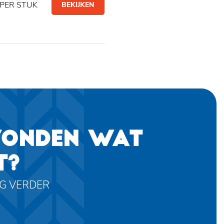
PER STUK
BEKIJKEN
VONDEN WAT
T?
AG VERDER