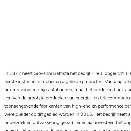
In 1872 heeft Giovanni Battista het bedrijf Pirelli opgericht. He
eerste instantie in rubber en afgeleide producten. Vandaag de d
bekend vanwege zijn autobanden, maar het produceert ook and
een van de grootste producten van energie- en telecommunica
toonaangevende fabrikanten van high-end en performance ban
wereldleider op dit gebied worden in 2015. Het bedrijf heeft al
onderzoek en ontwikkeling gehad. Ieder jaar investeert het on
gebied. Dit is een van de hoogste niveaus van onderzoek inves