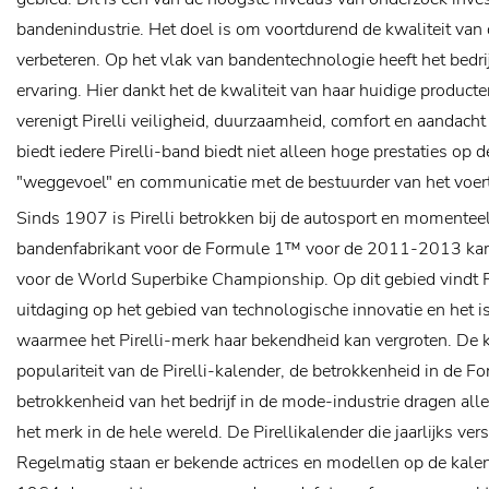
bandenindustrie. Het doel is om voortdurend de kwaliteit van 
verbeteren.
Op het vlak van bandentechnologie heeft het bedri
ervaring. Hier dankt het de kwaliteit van haar huidige product
verenigt Pirelli veiligheid, duurzaamheid, comfort en aandacht
biedt iedere Pirelli-band biedt niet alleen hoge prestaties op
"weggevoel" en communicatie met de bestuurder van het voert
Sinds 1907 is Pirelli betrokken bij de autosport en momenteel
bandenfabrikant voor de Formule 1™ voor de 2011-2013 ka
voor de World Superbike Championship. Op dit gebied vindt Pi
uitdaging op het gebied van technologische innovatie en het i
waarmee het Pirelli-merk haar bekendheid kan vergroten.
De k
populariteit van de Pirelli-kalender, de betrokkenheid in de 
betrokkenheid van het bedrijf in de mode-industrie dragen all
het merk in de hele wereld. De Pirellikalender die jaarlijks vers
Regelmatig staan er bekende actrices en modellen op de kale