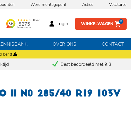
epunten
Word montagepunt
Acties
Vacatures
0
Login
WINKELWAGEN
KENNISBANK
OVER ONS
CONTACT
d bent!
tijd
Best beoordeeld met 9.3
 II N0 285/40 R19 103V