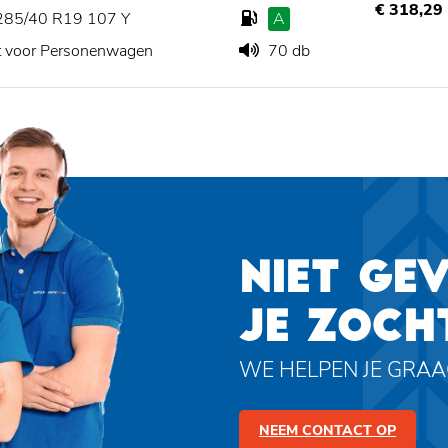
€ 318,29
285/40 R19 107 Y
A
t voor Personenwagen
70 db
NIET GE
JE ZOCH
WE HELPEN JE GRA
NEEM CONTACT OP