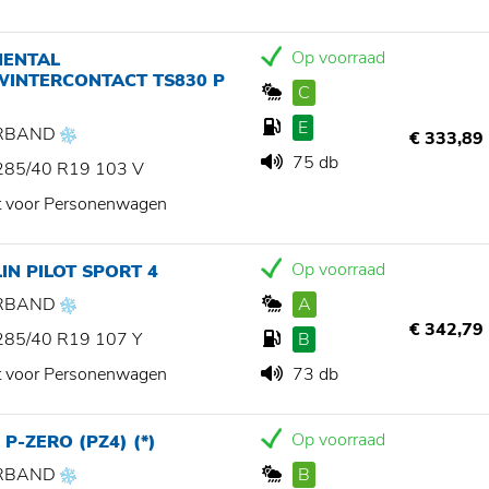
Op voorraad
NENTAL
WINTERCONTACT TS830 P
C
E
RBAND
€ 333,89
75 db
285/40 R19 103 V
t voor Personenwagen
Op voorraad
IN PILOT SPORT 4
RBAND
A
€ 342,79
285/40 R19 107 Y
B
t voor Personenwagen
73 db
Op voorraad
 P-ZERO (PZ4) (*)
RBAND
B