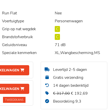
Run Flat
Nee
Voertuigtype
Personenwagen
Grip op nat wegdek
C
Brandstofverbruik
C
Geluidsniveau
71 dB
Speciale kenmerken
XL,Wangbescherming,MS
Levertijd 2-5 dagen
NKELWAGEN
Gratis verzending
14 dagen bedenktijd
NKELWAGEN
€ 317,00
€ 192,69
TWEEDEKANS
Beoordeling 9,3