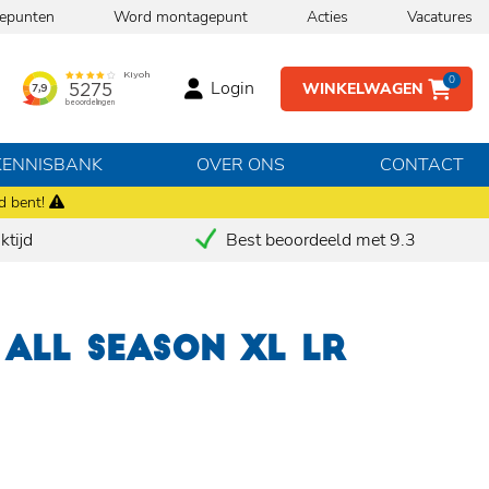
epunten
Word montagepunt
Acties
Vacatures
0
Login
WINKELWAGEN
KENNISBANK
OVER ONS
CONTACT
d bent!
tijd
Best beoordeeld met 9.3
 ALL SEASON XL LR