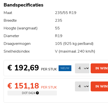
Bandspecificaties
Maat
235/55 R19
Breedte
235
Hoogte (wangmaat)
55
Diameter
R19
Draagvermogen
105 (925 kg per/band)
Snelheidsindex
V (maximaal 240 km/h)
€ 192,69
IN WI
NIEUW
PER STUK
€ 151,18
IN WI
PER STUK
DOT 0424