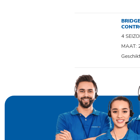
BRIDG
CONTR
4 SEI
MAAT: 
Geschik