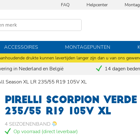
FAQ
Helpcenter
Montag
ACCESSOIRES
MONTAGEPUNTEN
anhoudende drukte kunnen levertijden langer zijn dan u van ons gewen
vering in Nederland en België
14 dagen bedenk
e All Season XL LR 235/55 R19 105V XL
PIRELLI SCORPION VERDE
235/55 R19 105V XL
4 SEIZOENENBAND
Op voorraad (direct leverbaar)