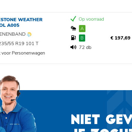
Op voorraad
ESTONE WEATHER
OL A005
A
ZOENENBAND
B
€ 197,69
235/55 R19 101 T
72 db
t voor Personenwagen
NIET GE