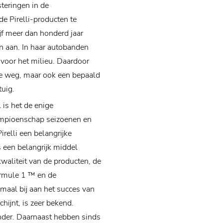
teringen in de
de Pirelli-producten te
jf meer dan honderd jaar
en aan. In haar autobanden
 voor het milieu. Daardoor
 de weg, maar ook een bepaald
uig.
 is het de enige
mpioenschap seizoenen en
relli een belangrijke
s een belangrijk middel
waliteit van de producten, de
Formule 1 ™ en de
emaal bij aan het succes van
chijnt, is zeer bekend.
nder. Daarnaast hebben sinds