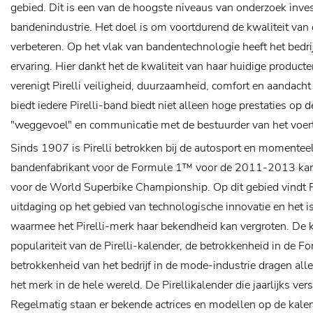
gebied. Dit is een van de hoogste niveaus van onderzoek inves
bandenindustrie. Het doel is om voortdurend de kwaliteit van 
verbeteren.
Op het vlak van bandentechnologie heeft het bedri
ervaring. Hier dankt het de kwaliteit van haar huidige product
verenigt Pirelli veiligheid, duurzaamheid, comfort en aandacht
biedt iedere Pirelli-band biedt niet alleen hoge prestaties op
"weggevoel" en communicatie met de bestuurder van het voert
Sinds 1907 is Pirelli betrokken bij de autosport en momenteel
bandenfabrikant voor de Formule 1™ voor de 2011-2013 ka
voor de World Superbike Championship. Op dit gebied vindt Pi
uitdaging op het gebied van technologische innovatie en het i
waarmee het Pirelli-merk haar bekendheid kan vergroten.
De k
populariteit van de Pirelli-kalender, de betrokkenheid in de 
betrokkenheid van het bedrijf in de mode-industrie dragen all
het merk in de hele wereld. De Pirellikalender die jaarlijks vers
Regelmatig staan er bekende actrices en modellen op de kale