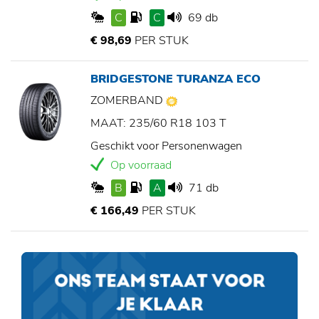
C
C
69 db
€ 98,69
PER STUK
BRIDGESTONE TURANZA ECO
ZOMERBAND
MAAT: 235/60 R18 103 T
Geschikt voor Personenwagen
Op voorraad
B
A
71 db
€ 166,49
PER STUK