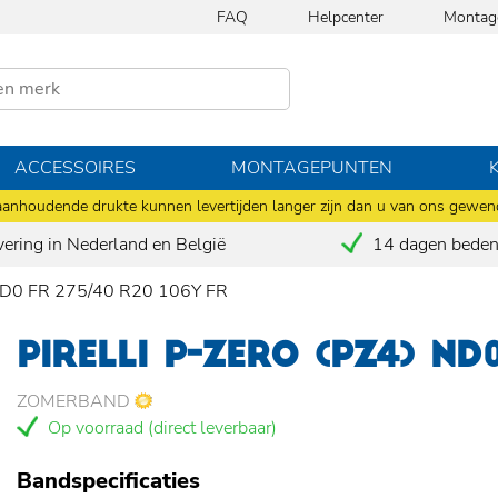
FAQ
Helpcenter
Montag
ACCESSOIRES
MONTAGEPUNTEN
anhoudende drukte kunnen levertijden langer zijn dan u van ons gewen
vering in Nederland en België
14 dagen bedenk
 ND0 FR 275/40 R20 106Y FR
PIRELLI P-ZERO (PZ4) ND
ZOMERBAND
Op voorraad (direct leverbaar)
Bandspecificaties