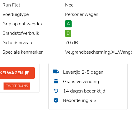
Run Flat
Nee
Voertuigtype
Personenwagen
Grip op nat wegdek
A
Brandstofverbruik
B
Geluidsniveau
70 dB
Speciale kenmerken
Velgrandbescherming,XL,Wang
Levertijd 2-5 dagen
NKELWAGEN
Gratis verzending
TWEEDEKANS
14 dagen bedenktijd
Beoordeling 9,3