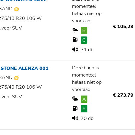
momenteel
BAND
helaas niet op
275/40 R20 106 W
voorraad
€ 105,29
t voor SUV
B
C
71 db
Deze band is
ESTONE ALENZA 001
momenteel
BAND
helaas niet op
275/40 R20 106 W
voorraad
€ 273,79
t voor SUV
A
A
70 db