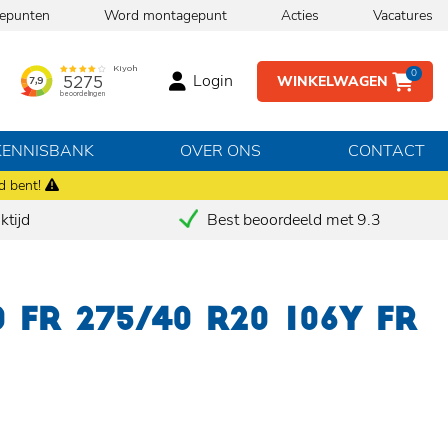
epunten
Word montagepunt
Acties
Vacatures
0
Login
WINKELWAGEN
KENNISBANK
OVER ONS
CONTACT
d bent!
tijd
Best beoordeeld met 9.3
0 FR 275/40 R20 106Y FR