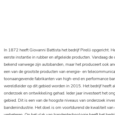
In 1872 heeft Giovanni Battista het bedrijf Pirelli opgericht. He
eerste instantie in rubber en afgeleide producten. Vandaag de d
bekend vanwege zijn autobanden, maar het produceert ook and
een van de grootste producten van energie- en telecommunica
toonaangevende fabrikanten van high-end en performance ban
wereldleider op dit gebied worden in 2015. Het bedrijf heeft al
onderzoek en ontwikkeling gehad. Ieder jaar investeert het on
gebied. Dit is een van de hoogste niveaus van onderzoek inves
bandenindustrie. Het doel is om voortdurend de kwaliteit van 
verbeteren.
Op het vlak van bandentechnologie heeft het bedri