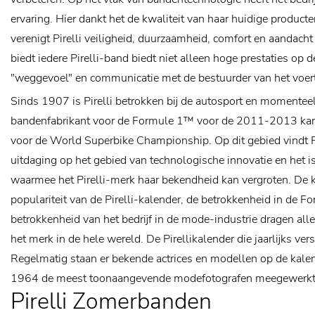
ervaring. Hier dankt het de kwaliteit van haar huidige product
verenigt Pirelli veiligheid, duurzaamheid, comfort en aandacht
biedt iedere Pirelli-band biedt niet alleen hoge prestaties op
"weggevoel" en communicatie met de bestuurder van het voert
Sinds 1907 is Pirelli betrokken bij de autosport en momenteel
bandenfabrikant voor de Formule 1™ voor de 2011-2013 ka
voor de World Superbike Championship. Op dit gebied vindt Pi
uitdaging op het gebied van technologische innovatie en het i
waarmee het Pirelli-merk haar bekendheid kan vergroten.
De k
populariteit van de Pirelli-kalender, de betrokkenheid in de 
betrokkenheid van het bedrijf in de mode-industrie dragen all
het merk in de hele wereld. De Pirellikalender die jaarlijks vers
Regelmatig staan er bekende actrices en modellen op de kale
1964 de meest toonaangevende modefotografen meegewerkt 
Pirelli Zomerbanden