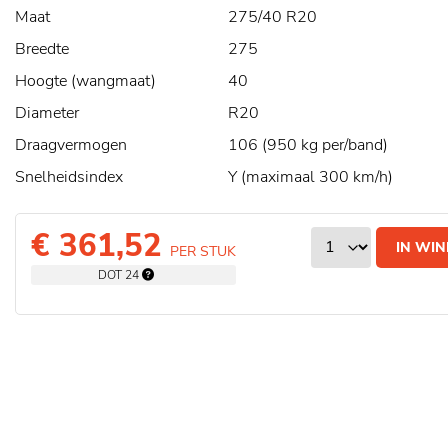
Maat
275/40 R20
Breedte
275
Hoogte (wangmaat)
40
Diameter
R20
Draagvermogen
106 (950 kg per/band)
Snelheidsindex
Y (maximaal 300 km/h)
€ 361,52
IN WI
PER STUK
DOT 24