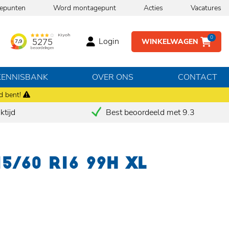
epunten
Word montagepunt
Acties
Vacatures
0
Login
WINKELWAGEN
KENNISBANK
OVER ONS
CONTACT
d bent!
tijd
Best beoordeeld met 9.3
15/60 R16 99H XL