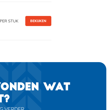
PER STUK
BEKIJKEN
VONDEN WAT
T?
AG VERDER