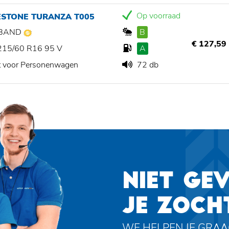
Op voorraad
ESTONE TURANZA T005
BAND
B
€ 127,59
215/60 R16 95 V
A
t voor Personenwagen
72 db
NIET GE
JE ZOCH
WE HELPEN JE GRA