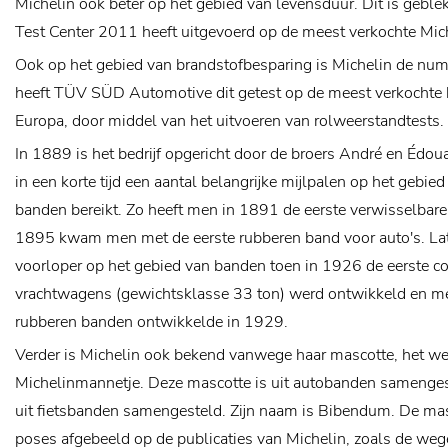
Michelin ook beter op het gebied van levensduur. Dit is geble
Test Center 2011 heeft uitgevoerd op de meest verkochte Mic
Ook op het gebied van brandstofbesparing is Michelin de nu
heeft TÜV SÜD Automotive dit getest op de meest verkochte 
Europa, door middel van het uitvoeren van rolweerstandtests.
In 1889 is het bedrijf opgericht door de broers André en Édoua
in een korte tijd een aantal belangrijke mijlpalen op het gebie
banden bereikt. Zo heeft men in 1891 de eerste verwisselbare
1895 kwam men met de eerste rubberen band voor auto's. Lat
voorloper op het gebied van banden toen in 1926 de eerste c
vrachtwagens (gewichtsklasse 33 ton) werd ontwikkeld en men
rubberen banden ontwikkelde in 1929.
Verder is Michelin ook bekend vanwege haar mascotte, het 
Michelinmannetje. Deze mascotte is uit autobanden samenge
uit fietsbanden samengesteld. Zijn naam is Bibendum. De mas
poses afgebeeld op de publicaties van Michelin, zoals de weg