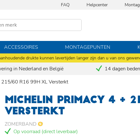
FAQ
Helpcenter
Montag
ACCESSOIRES
MONTAGEPUNTEN
anhoudende drukte kunnen levertijden langer zijn dan u van ons gewen
vering in Nederland en België
14 dagen bedenk
 215/60 R16 99H XL Versterkt
MICHELIN PRIMACY 4 + 2
VERSTERKT
ZOMERBAND
Op voorraad (direct leverbaar)