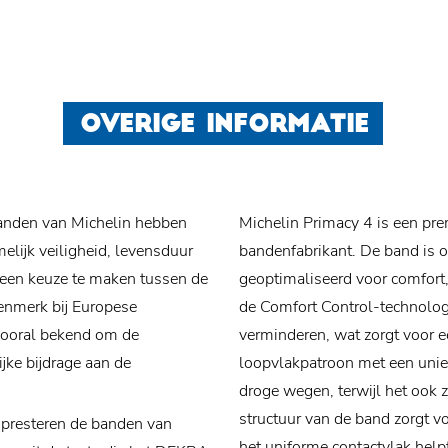
OVERIGE INFORMATIE
banden van Michelin hebben
Michelin Primacy 4 is een pr
elijk veiligheid, levensduur
bandenfabrikant. De band is 
geen keuze te maken tussen de
geoptimaliseerd voor comfort,
enmerk bij Europese
de Comfort Control-technologi
vooral bekend om de
verminderen, wat zorgt voor e
ijke bijdrage aan de
loopvlakpatroon met een unie
droge wegen, terwijl het ook z
structuur van de band zorgt v
n presteren de banden van
het uniforme contactvlak help