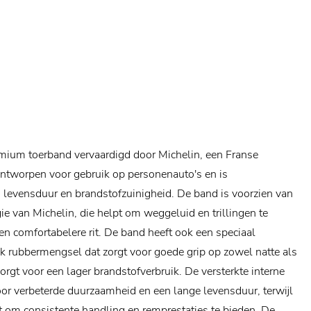
emium toerband vervaardigd door Michelin, een Franse
ontworpen voor gebruik op personenauto's en is
 levensduur en brandstofzuinigheid. De band is voorzien van
e van Michelin, die helpt om weggeluid en trillingen te
en comfortabelere rit. De band heeft ook een speciaal
k rubbermengsel dat zorgt voor goede grip op zowel natte als
orgt voor een lager brandstofverbruik. De versterkte interne
oor verbeterde duurzaamheid en een lange levensduur, terwijl
t om consistente handling en remprestaties te bieden. De