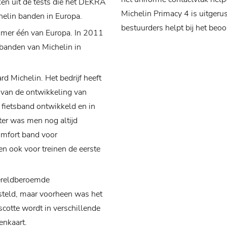
ken uit de tests die het DEKRA
Michelin Primacy 4 is uitgeru
helin banden in Europa.
bestuurders helpt bij het beo
mmer één van Europa. In 2011
banden van Michelin in
rd Michelin. Het bedrijf heeft
d van de ontwikkeling van
 fietsband ontwikkeld en in
er was men nog altijd
omfort band voor
 ook voor treinen de eerste
wereldberoemde
steld, maar voorheen was het
cotte wordt in verschillende
enkaart.