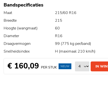
Bandspecificaties
Maat
215/60 R16
Breedte
215
Hoogte (wangmaat)
60
Diameter
R16
Draagvermogen
99 (775 kg per/band)
Snelheidsindex
H (maximaal 210 km/h)
€ 160,09
IN WI
NIEUW
PER STUK