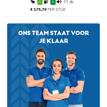
A
A
71 db
€ 175,79
PER STUK