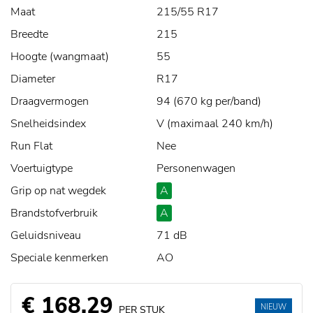
Maat
215/55 R17
Breedte
215
Hoogte (wangmaat)
55
Diameter
R17
Draagvermogen
94 (670 kg per/band)
Snelheidsindex
V (maximaal 240 km/h)
Run Flat
Nee
Voertuigtype
Personenwagen
Grip op nat wegdek
A
Brandstofverbruik
A
Geluidsniveau
71 dB
Speciale kenmerken
AO
€ 168,29
NIEUW
PER STUK