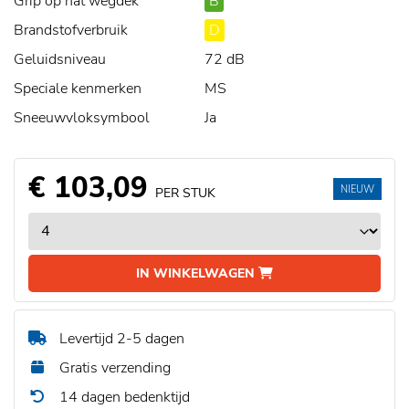
Grip op nat wegdek
B
Brandstofverbruik
D
Geluidsniveau
72 dB
Speciale kenmerken
MS
Sneeuwvloksymbool
Ja
€ 103,09
NIEUW
PER STUK
IN WINKELWAGEN
Levertijd 2-5 dagen
Gratis verzending
14 dagen bedenktijd