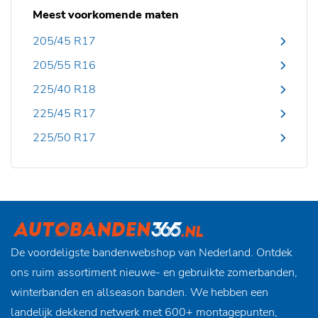
Meest voorkomende maten
205/45 R17
205/55 R16
225/40 R18
225/45 R17
225/50 R17
De voordeligste bandenwebshop van Nederland. Ontdek
ons ruim assortiment nieuwe- en gebruikte zomerbanden,
winterbanden en allseason banden. We hebben een
landelijk dekkend netwerk met 600+ montagepunten,