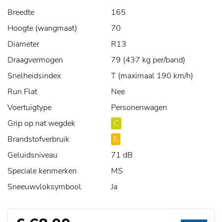
Breedte
165
Hoogte (wangmaat)
70
Diameter
R13
Draagvermogen
79 (437 kg per/band)
Snelheidsindex
T (maximaal 190 km/h)
Run Flat
Nee
Voertuigtype
Personenwagen
Grip op nat wegdek
C
Brandstofverbruik
E
Geluidsniveau
71 dB
Speciale kenmerken
MS
Sneeuwvloksymbool
Ja