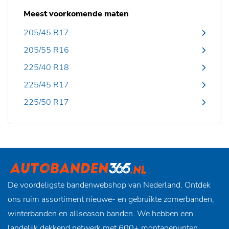
Meest voorkomende maten
205/45 R17
205/55 R16
225/40 R18
225/45 R17
225/50 R17
De voordeligste bandenwebshop van Nederland. Ontdek
ons ruim assortiment nieuwe- en gebruikte zomerbanden,
winterbanden en allseason banden. We hebben een
landelijk dekkend netwerk met 600+ montagepunten,