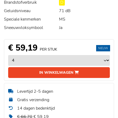
Brandstofverbruik
D
Geluidsniveau
71 dB
Speciale kenmerken
MS
Sneeuwvloksymbool
Ja
€ 59,19
NIEUW
PER STUK
IN WINKELWAGEN
Levertijd 2-5 dagen
Gratis verzending
14 dagen bedenktijd
€ 66,70
€ 59,19