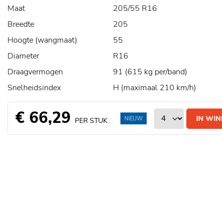
Maat
205/55 R16
Breedte
205
Hoogte (wangmaat)
55
Diameter
R16
Draagvermogen
91 (615 kg per/band)
Snelheidsindex
H (maximaal 210 km/h)
€ 66,29
IN WI
NIEUW
PER STUK