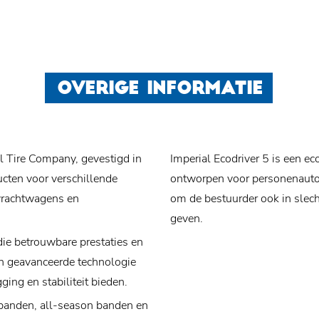
OVERIGE INFORMATIE
l Tire Company, gevestigd in
Imperial Ecodriver 5 is een 
ucten voor verschillende
ontworpen voor personenauto'
 vrachtwagens en
om de bestuurder ook in slec
geven.
ie betrouwbare prestaties en
an geavanceerde technologie
ing en stabiliteit bieden.
ebanden, all-season banden en