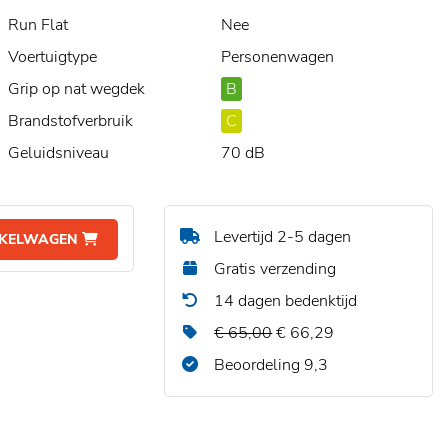
Run Flat
Nee
Voertuigtype
Personenwagen
Grip op nat wegdek
B
Brandstofverbruik
C
Geluidsniveau
70 dB
Levertijd 2-5 dagen
NKELWAGEN
Gratis verzending
14 dagen bedenktijd
€ 65,00
€ 66,29
Beoordeling 9,3