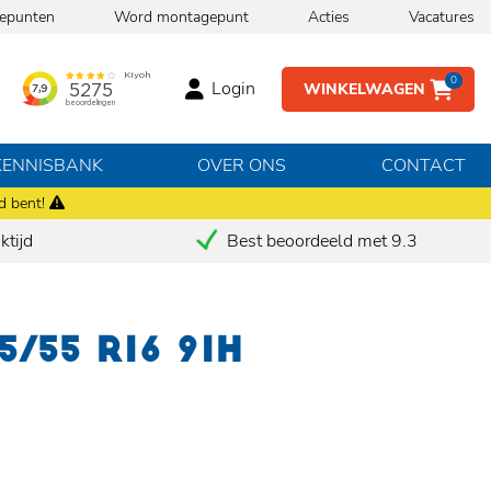
epunten
Word montagepunt
Acties
Vacatures
0
Login
WINKELWAGEN
KENNISBANK
OVER ONS
CONTACT
d bent!
tijd
Best beoordeeld met 9.3
5/55 R16 91H