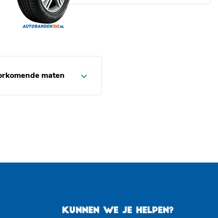
orkomende maten
KUNNEN WE JE HELPEN?