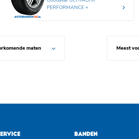
Goodyear ULTRAGRIP
PERFORMANCE +
orkomende maten
Meest vo
ERVICE
BANDEN