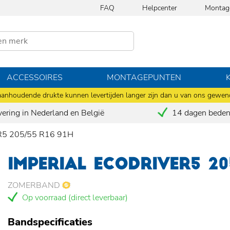
FAQ
Helpcenter
Montag
ACCESSOIRES
MONTAGEPUNTEN
anhoudende drukte kunnen levertijden langer zijn dan u van ons gewen
vering in Nederland en België
14 dagen bedenk
5 205/55 R16 91H
IMPERIAL ECODRIVER5 20
ZOMERBAND
Op voorraad (direct leverbaar)
Bandspecificaties