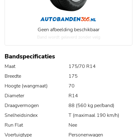
Geen afbeelding beschikbaar
Band wordt geleverd zonder velg
Bandspecificaties
Maat
175/70 R14
Breedte
175
Hoogte (wangmaat)
70
Diameter
R14
Draagvermogen
88 (560 kg per/band)
Snelheidsindex
T (maximaal 190 km/h)
Run Flat
Nee
Voertuigtype
Personenwagen