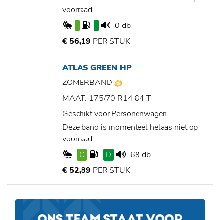
voorraad
0 db
€ 56,19
PER STUK
ATLAS GREEN HP
ZOMERBAND
MAAT: 175/70 R14 84 T
Geschikt voor Personenwagen
Deze band is momenteel helaas niet op
voorraad
C
D
68 db
€ 52,89
PER STUK