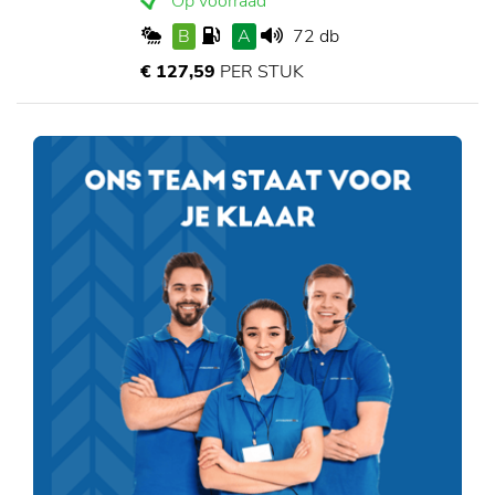
Op voorraad
B
A
72 db
€ 127,59
PER STUK