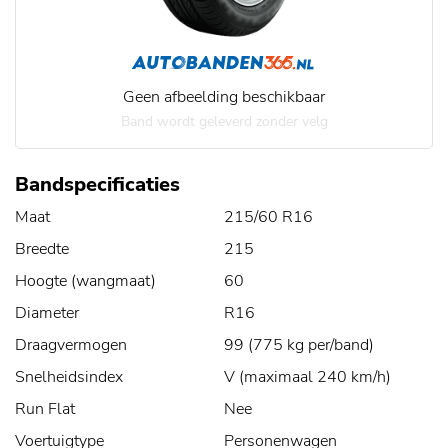
Geen afbeelding beschikbaar
Band wordt geleverd zonder velg
Bandspecificaties
Maat
215/60 R16
Breedte
215
Hoogte (wangmaat)
60
Diameter
R16
Draagvermogen
99 (775 kg per/band)
Snelheidsindex
V (maximaal 240 km/h)
Run Flat
Nee
Voertuigtype
Personenwagen