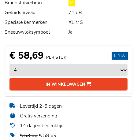
Brandstofverbruik
D
Geluidsniveau
71 dB
Speciale kenmerken
XL,MS
Sneeuwvloksymbool
Ja
€ 58,69
NIEUW
PER STUK
IN WINKELWAGEN
Levertijd 2-5 dagen
Gratis verzending
14 dagen bedenktijd
€ 53,00
€ 58,69