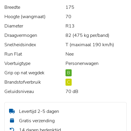
Breedte
175
Hoogte (wangmaat)
70
Diameter
R13
Draagvermogen
82 (475 kg per/band)
Snelheidsindex
T (maximaal 190 km/h)
Run Flat
Nee
Voertuigtype
Personenwagen
Grip op nat wegdek
B
Brandstofverbruik
C
Geluidsniveau
70 dB
Levertijd 2-5 dagen
Gratis verzending
14 dagen bedenktijd