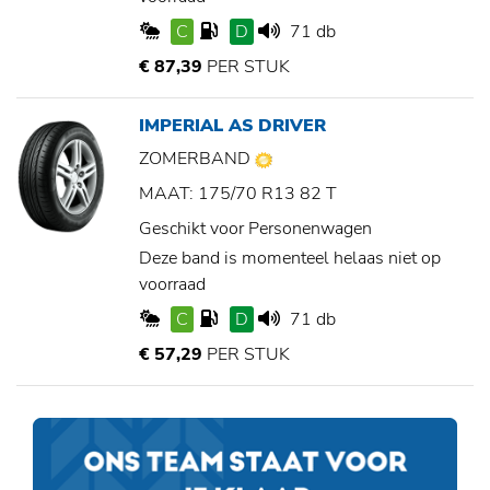
C
D
71 db
€ 87,39
PER STUK
IMPERIAL AS DRIVER
ZOMERBAND
MAAT: 175/70 R13 82 T
Geschikt voor Personenwagen
Deze band is momenteel helaas niet op
voorraad
C
D
71 db
€ 57,29
PER STUK