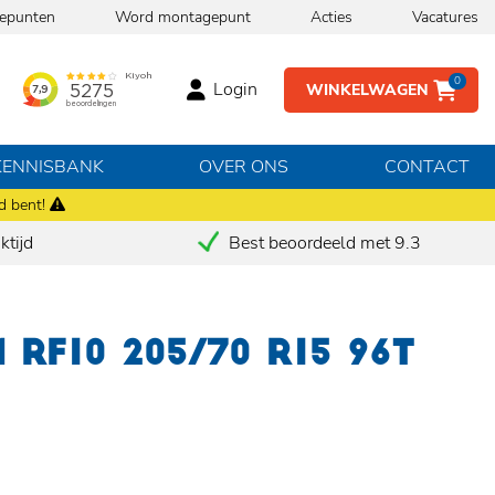
epunten
Word montagepunt
Acties
Vacatures
0
Login
WINKELWAGEN
KENNISBANK
OVER ONS
CONTACT
d bent!
tijd
Best beoordeeld met 9.3
RF10 205/70 R15 96T