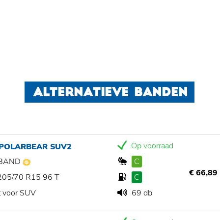
ALTERNATIEVE BANDEN
Op voorraad
 POLARBEAR SUV2
BAND
C
€ 66,89
205/70 R15 96 T
C
t voor SUV
69 db