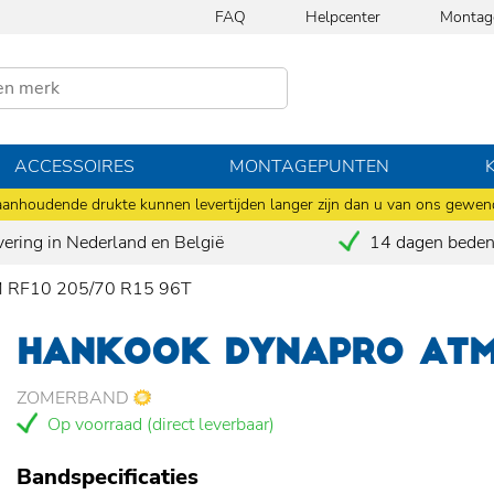
FAQ
Helpcenter
Montag
ACCESSOIRES
MONTAGEPUNTEN
anhoudende drukte kunnen levertijden langer zijn dan u van ons gewen
vering in Nederland en België
14 dagen bedenk
M RF10 205/70 R15 96T
HANKOOK DYNAPRO ATM 
ZOMERBAND
Op voorraad (direct leverbaar)
Bandspecificaties