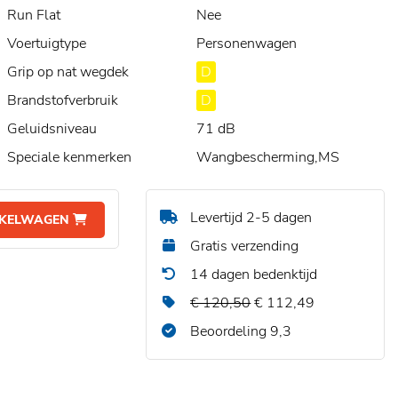
Run Flat
Nee
Voertuigtype
Personenwagen
Grip op nat wegdek
D
Brandstofverbruik
D
Geluidsniveau
71 dB
Speciale kenmerken
Wangbescherming,MS
Levertijd 2-5 dagen
NKELWAGEN
Gratis verzending
14 dagen bedenktijd
€ 120,50
€ 112,49
Beoordeling 9,3