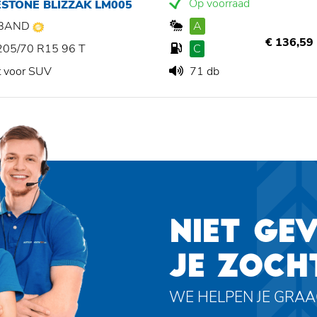
Op voorraad
STONE BLIZZAK LM005
BAND
A
€ 136,59
205/70 R15 96 T
C
t voor SUV
71 db
NIET GE
JE ZOCH
WE HELPEN JE GRA