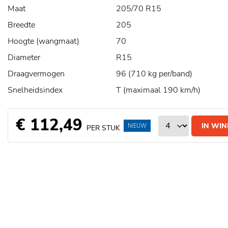
Maat
205/70 R15
Breedte
205
Hoogte (wangmaat)
70
Diameter
R15
Draagvermogen
96 (710 kg per/band)
Snelheidsindex
T (maximaal 190 km/h)
€ 112,49
IN WI
NIEUW
PER STUK